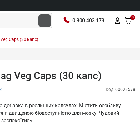
0
0 800 403 173
 Veg Caps (30 капс)
Mag Veg Caps (30 капс)
к
Код:
00028578
ва добавка в рослинних капсулах. Містить особливу
ся підвищеною біодоступністю для мозку. Чудовий
 заспокоїтись.