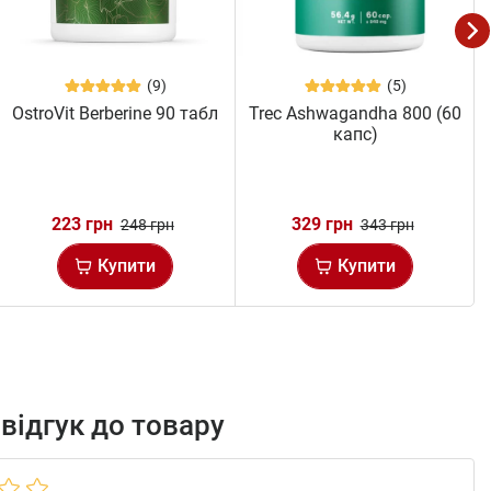
(9)
(5)
OstroVit Berberine 90 табл
Trec Ashwagandha 800 (60
капс)
223 грн
329 грн
248 грн
343 грн
Купити
Купити
відгук до товару