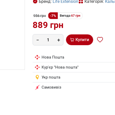
Бренд:
Life Extension
Категорія:
Каль
956 грн
-7%
Вигода
67 грн
889 грн
Купити
Нова Пошта
Кур'єр "Нова пошта"
Укр пошта
Самовивіз