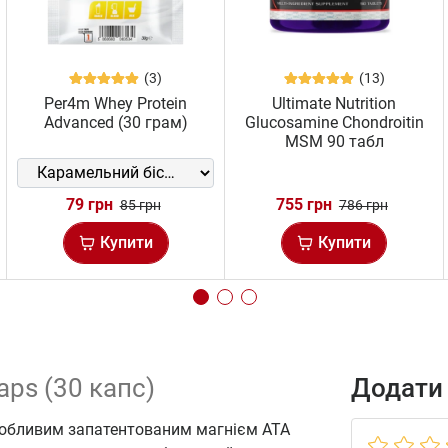
(3)
(13)
Per4m Whey Protein
Ultimate Nutrition
Advanced (30 грам)
Glucosamine Chondroitin
MSM 90 табл
79 грн
755 грн
85 грн
786 грн
Купити
Купити
aps (30 капс)
Додати 
 особливим запатентованим магнієм ATA