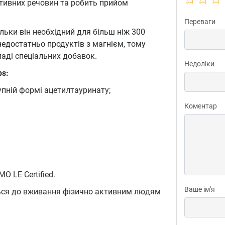
тивних речовин та робить прийом
Переваги
льки він необхідний для більш ніж 300
 недостатньо продуктів з магнієм, тому
аді спеціальних добавок.
Недоліки
ps:
упній формі ацетилтауринату;
Коментар
 LE Certified.
Ваше ім'я
ться до вживання фізично активним людям