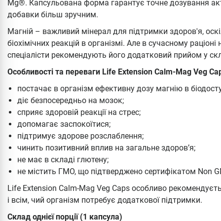
Mg®. Капсульована форма гарантує точне дозування ак
добавки більш зручним.
Магній – важливий мінерал для підтримки здоров'я, оскі
біохімічних реакцій в організмі. Але в сучасному раціоні
спеціалісти рекомендують його додатковий прийом у скл
Особливості та переваги Life Extension Calm-Mag Veg Ca
постачає в організм ефективну дозу магнію в біодост
діє безпосередньо на мозок;
сприяє здоровій реакції на стрес;
допомагає заспокоїтися;
підтримує здорове розслаблення;
чинить позитивний вплив на загальне здоров’я;
не має в складі глютену;
не містить ГМО, що підтверджено сертифікатом Non GMO
Life Extension Calm-Mag Veg Caps особливо рекомендує
і всім, чий організм потребує додаткової підтримки.
Склад однієї порції (1 капсула)