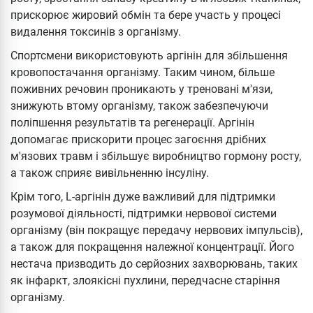
прискорює жировий обмін та бере участь у процесі
видалення токсинів з організму.
Спортсмени використовують аргінін для збільшення
кровопостачання організму. Таким чином, більше
поживних речовин проникають у треновані м'язи,
знижують втому організму, також забезпечуючи
поліпшення результатів та регенерації. Аргінін
допомагає прискорити процес загоєння дрібних
м'язових травм і збільшує виробництво гормону росту,
а також сприяє вивільненню інсуліну.
Крім того, L-аргінін дуже важливий для підтримки
розумової діяльності, підтримки нервової системи
організму (він покращує передачу нервових імпульсів),
а також для покращення належної концентрації. Його
нестача призводить до серйозних захворювань, таких
як інфаркт, злоякісні пухлини, передчасне старіння
організму.