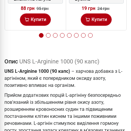
88 грн
19 грн
95 грн
24 грн
Купити
Купити
Опис
UNS L-Arginine 1000 (90 капс)
UNS L-Arginine 1000 (90 капс)
– харчова добавка з L-
аргініном, який є попередником оксиду азоту,
позитивно впливає на організм.
Прийом додаткових порцій L-аргініну безпосередньо
пов'язаний із збільшенням рівня окису азоту,
розширенням кровоносних судин та підвищеним
постачанням клітин киснем та іншими поживними
речовинами. L-аргінін стимулює виділення гормону
росту, зростання запасу креатину в м'язових тканинах,