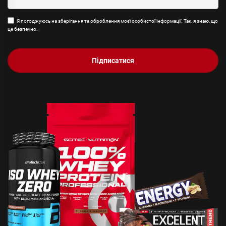
Я погоджуюсь на зберігання та оброблення моєї особистої інформації. Так, я знаю, що
це безпечно.
Підписатися