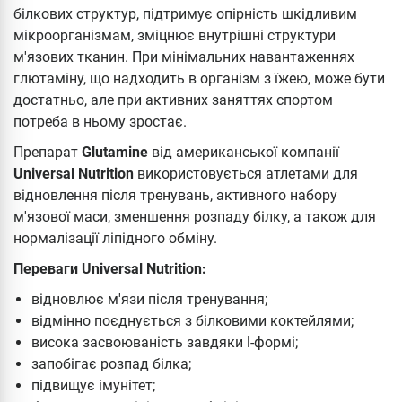
білкових структур, підтримує опірність шкідливим
мікроорганізмам, зміцнює внутрішні структури
м'язових тканин. При мінімальних навантаженнях
глютаміну, що надходить в організм з їжею, може бути
достатньо, але при активних заняттях спортом
потреба в ньому зростає.
Препарат
Glutamine
від американської компанії
Universal Nutrition
використовується атлетами для
відновлення після тренувань, активного набору
м'язової маси, зменшення розпаду білку, а також для
нормалізації ліпідного обміну.
Переваги Universal Nutrition:
відновлює м'язи після тренування;
відмінно поєднується з білковими коктейлями;
висока засвоюваність завдяки l-формі;
запобігає розпад білка;
підвищує імунітет;