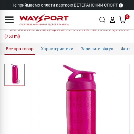
Не приймаємо оплати карткою ВЕТЕРАНСКИЙ СПОРТ
0
BlenderBottle Шейкер SportMixer Sleek Walmart D82 з кулькою
(760 ml)
Все про товар
Характеристики
Залишити відгук
Фото