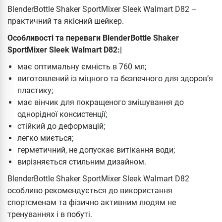
BlenderBottle Shaker SportMixer Sleek Walmart D82 –
практичний та якісний шейкер.
Особливості та переваги BlenderBottle Shaker
SportMixer Sleek Walmart D82:|
має оптимальну ємність в 760 мл;
виготовлений із міцного та безпечного для здоров’я
пластику;
має вінчик для покращеного змішування до
однорідної консистенції;
стійкий до деформацій;
легко миється;
герметичний, не допускає витікання води;
вирізняється стильним дизайном.
BlenderBottle Shaker SportMixer Sleek Walmart D82
особливо рекомендується до використання
спортсменам та фізично активним людям не
тренуваннях і в побуті.