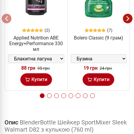
(2)
(7)
Applied Nutrition ABE
Bolero Classic (9 грам)
Energy+Performance 330
мл
88 грн
19 грн
95 грн
24 грн
Купити
Купити
Опис
BlenderBottle Шейкер SportMixer Sleek
Walmart D82 з кулькою (760 ml)