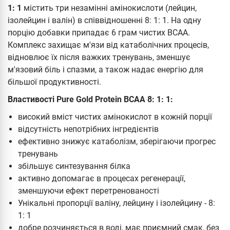
1: 1
містить три незамінні амінокислоти (лейцин,
ізолейцин і валін) в співвідношенні 8: 1: 1. На одну
порцію добавки припадає 6 грам чистих ВСАА.
Комплекс захищає м'язи від катаболічних процесів,
відновлює їх після важких тренувань, зменшує
м'язовий біль і спазми, а також надає енергію для
більшої продуктивності.
Властивості Pure Gold Protein BCAA 8: 1: 1:
високий вміст чистих амінокислот в кожній порції
відсутність непотрібних інгредієнтів
ефективно знижує катаболізм, зберігаючи прогрес
тренувань
збільшує синтезування білка
активно допомагає в процесах регенерації,
зменшуючи ефект перетренованості
Унікальні пропорції валіну, лейцину і ізолейцину - 8:
1: 1
добре розчиняється в воді, має приємний смак, без