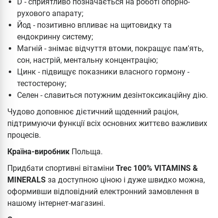
D - сприятливо позначається на роботі опорно-
рухового апарату;
Йод - позитивно впливає на щитовидку та
ендокринну систему;
Магній - знімає відчуття втоми, покращує пам'ять,
сон, настрій, ментальну концентрацію;
Цинк - підвищує показники власного гормону -
тестостерону;
Селен - славиться потужним дезінтоксикаційну дію.
Чудово доповнює дієтичний щоденний раціон,
підтримуючи функції всіх основних життєво важливих
процесів.
Країна-виробник
Польща.
Придбати спортивні вітаміни
Trec 100% VITAMINS &
MINERALS
за доступною ціною і дуже швидко можна,
оформивши відповідний електронний замовлення в
нашому інтернет-магазині.