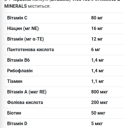
MINERALS
міститься:
Вітамін С
80 мг
Ніацин (мг NE)
16 мг
Вітамін (мг α-TE)
12 мг
Пантотенова кислота
6 мг
Вітамін B6
1,4 мг
Рибофлавін
1,4 мг
Тіамин
1,1 мг
Вітамін A (мкг RE)
800 мкг
Фолієва кислота
200 мкг
Біотин
50 мкг
Вітамін D
5 мкг