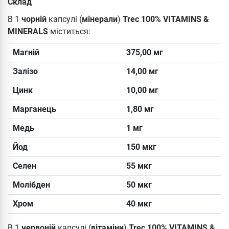
Склад
В 1
чорній
капсулі (
мінерали
)
Trec 100% VITAMINS &
MINERALS
міститься:
Магній
375,00 мг
Залізо
14,00 мг
Цинк
10,00 мг
Марганець
1,80 мг
Медь
1 мг
Йод
150 мкг
Селен
55 мкг
Молібден
50 мкг
Хром
40 мкг
В 1
червоній
капсулі (
вітаміни
)
Trec 100% VITAMINS &