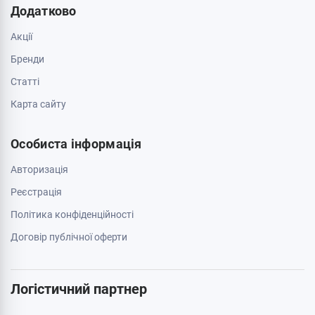
Обмін та повернення
Зв'яжіться з нами
0 800 403 173
044 334 54 27
050 659 01 12
063 789 66 52
Додатково
Акції
Бренди
Cтатті
Карта сайту