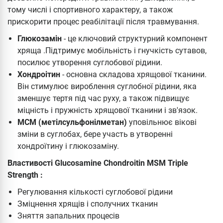
тому числі і спортивного характеру, а також
прискорити процес реабілітації після травмування.
Глюкозамін
- це ключовий структурний компонент
хряща .Підтримує мобільність і гнучкість сутавов,
посилює утворення суглобової рідини.
Хондроітин
- основна складова хрящової тканини.
Він стимулює вироблення суглобної рідини, яка
зменшує тертя під час руху, а також підвищує
міцність і пружність хрящової тканини і зв'язок.
МСМ (метілсульфонілметан)
уповільнює вікові
зміни в суглобах, бере участь в утворенні
хондроїтину і глюкозаміну.
Властивості Glucosamine Chondroitin MSM Triple
Strength
:
Регулювання кількості суглобової рідини
Зміцнення хрящів і сполучних тканин
Зняття запальних процесів