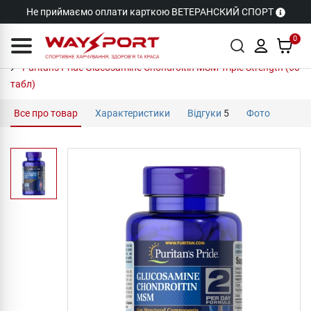
Не приймаємо оплати карткою ВЕТЕРАНСКИЙ СПОРТ
0
Puritan's Pride Glucosamine Chondroitin MSM Triple Strength (60
табл)
Все про товар
Характеристики
Відгуки
5
Фото