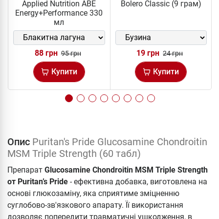
Applied Nutrition ABE
Bolero Classic (9 грам)
Energy+Performance 330
мл
88 грн
19 грн
95 грн
24 грн
Купити
Купити
Опис
Puritan's Pride Glucosamine Chondroitin
MSM Triple Strength (60 табл)
Препарат
Glucosamine Chondroitin MSM Triple Strength
от Puritan’s Pridе
- ефективна добавка, виготовлена ​​на
основі глюкозаміну, яка сприятиме зміцненню
суглобово-зв'язкового апарату. Її використання
дозволяє попередити травматичні ушкодження, в