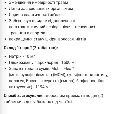
Зменшення ймовірності травм
Легка засвоюваність організмом
Сприяє еластичності зв'язок
Забезпечує швидке відновлення в
посттравматичний період і після інтенсивних
тренінгів в спортзалі
покращення стану шкіри, волосся, нігтів
Склад 1 порції (2 таблетки):
Натрій - 10 мг
Глюкозаміну гідрохлорид - 1500 мг
Запатентована суміш Mobili-Flex ™
(метілсульфонілметан (МСМ), сульфат хондроїтину,
колаген, Босвелія сератта (смола), біофлавоноїди
цитрусових) - 1194 мг.
Спосіб застосування:
дорослим приймати по дві (2)
таблетки в день, бажано під час їжі.