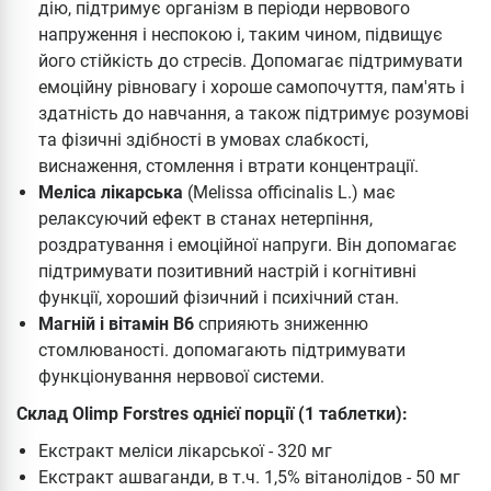
дію, підтримує організм в періоди нервового
напруження і неспокою і, таким чином, підвищує
його стійкість до стресів. Допомагає підтримувати
емоційну рівновагу і хороше самопочуття, пам'ять і
здатність до навчання, а також підтримує розумові
та фізичні здібності в умовах слабкості,
виснаження, стомлення і втрати концентрації.
Меліса лікарська
(Melissa officinalis L.) має
релаксуючий ефект в станах нетерпіння,
роздратування і емоційної напруги. Він допомагає
підтримувати позитивний настрій і когнітивні
функції, хороший фізичний і психічний стан.
Магній і вітамін B6
сприяють зниженню
стомлюваності. допомагають підтримувати
функціонування нервової системи.
Склад Olimp Forstres однієї порції (1 таблетки):
Екстракт меліси лікарської - 320 мг
Екстракт ашваганди, в т.ч. 1,5% вітанолідов - 50 мг