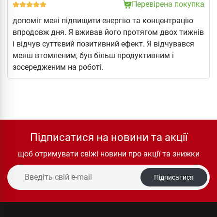
Перевірена покупка
допоміг мені підвищити енергію та концентрацію
впродовж дня. Я вживав його протягом двох тижнів
і відчув суттєвий позитивний ефект. Я відчувався
менш втомленим, був більш продуктивним і
зосередженим на роботі.
Підписатися на новини та акції
щоб отримувати свіжі новини про акції та знижки
Підписатися