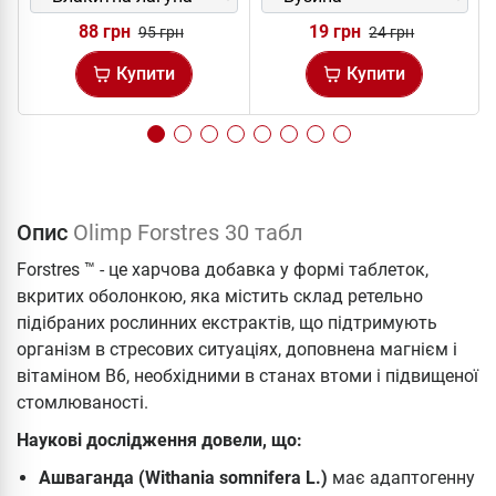
88 грн
19 грн
95 грн
24 грн
Купити
Купити
Опис
Olimp Forstres 30 табл
Forstres ™ - це харчова добавка у формі таблеток,
вкритих оболонкою, яка містить склад ретельно
підібраних рослинних екстрактів, що підтримують
організм в стресових ситуаціях, доповнена магнієм і
вітаміном B6, необхідними в станах втоми і підвищеної
стомлюваності.
Наукові дослідження довели, що:
Ашваганда (Withania somnifera L.)
має адаптогенну