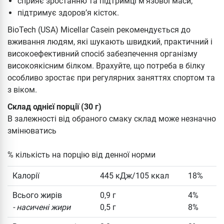
сприяє зростанню та підтримці м’язової маси;
підтримує здоров’я кісток.
BioTech (USA) Micellar Casein рекомендується до
вживання людям, які шукають швидкий, практичний і
високоефективний спосіб забезпечення організму
високоякісним білком. Врахуйте, що потреба в білку
особливо зростає при регулярних заняттях спортом та
з віком.
Склад однієї порції (30 г)
В залежності від обраного смаку склад може незначно
змінюватись
% кількість на порцію від денної норми
Калорії
445 кДж/105 ккал
18%
Всього жирів
0,9 г
4%
- насичені жири
0,5 г
8%