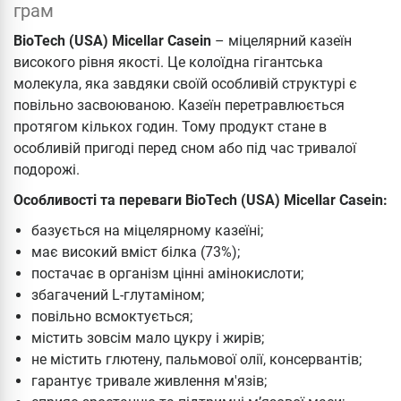
грам
BioTech (USA) Micellar Casein
– міцелярний казеїн
високого рівня якості. Це колоїдна гігантська
молекула, яка завдяки своїй особливій структурі є
повільно засвоюваною. Казеїн перетравлюється
протягом кількох годин. Тому продукт стане в
особливій пригоді перед сном або під час тривалої
подорожі.
Особливості та переваги BioTech (USA) Micellar Casein:
базується на міцелярному казеїні;
має високий вміст білка (73%);
постачає в організм цінні амінокислоти;
збагачений L-глутаміном;
повільно всмоктується;
містить зовсім мало цукру і жирів;
не містить глютену, пальмової олії, консервантів;
гарантує тривале живлення м'язів;