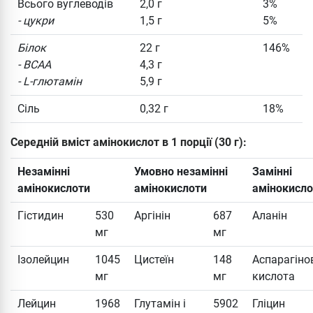
Всього вуглеводів
2,0 г
3%
- цукри
1,5 г
5%
Білок
22 г
146%
- BCAA
4,3 г
- L-глютамін
5,9 г
Сіль
0,32 г
18%
Середній вміст амінокислот в 1 порції (30 г):
Незамінні
Умовно незамінні
Замінні
амінокислоти
амінокислоти
амінокисло
Гістидин
530
Аргінін
687
Аланін
мг
мг
Ізолейцин
1045
Цистеїн
148
Аспарагіно
мг
мг
кислота
Лейцин
1968
Глутамін і
5902
Гліцин