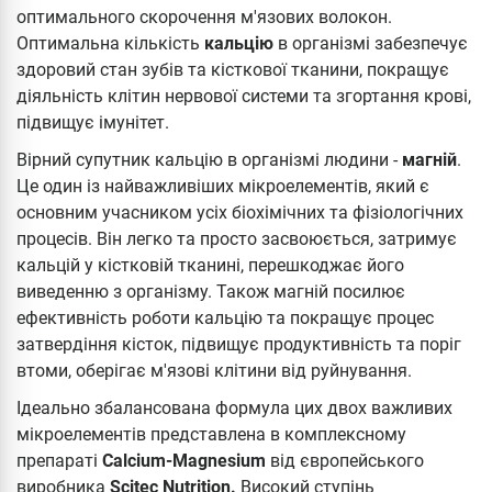
оптимального скорочення м'язових волокон.
Оптимальна кількість
кальцію
в організмі забезпечує
здоровий стан зубів та кісткової тканини, покращує
діяльність клітин нервової системи та згортання крові,
підвищує імунітет.
Вірний супутник кальцію в організмі людини -
магній
.
Це один із найважливіших мікроелементів, який є
основним учасником усіх біохімічних та фізіологічних
процесів. Він легко та просто засвоюється, затримує
кальцій у кістковій тканині, перешкоджає його
виведенню з організму. Також магній посилює
ефективність роботи кальцію та покращує процес
затвердіння кісток, підвищує продуктивність та поріг
втоми, оберігає м'язові клітини від руйнування.
Ідеально збалансована формула цих двох важливих
мікроелементів представлена ​​в комплексному
препараті
Calcium-Magnesium
від європейського
виробника
Scitec Nutrition.
Високий ступінь