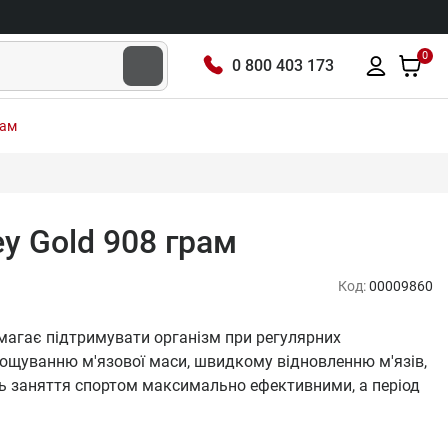
0
0 800 403 173
рам
ey Gold 908 грам
Код:
00009860
помагає підтримувати організм при регулярних
ощуванню м'язової маси, швидкому відновленню м'язів,
ить заняття спортом максимально ефективними, а період