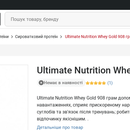
теїни
Сироватковий протеїн
Ultimate Nutrition Whey Gold 908 г
Ultimate Nutrition Wh
Немає в наявності
(1)
Ultimate Nutrition Whey Gold 908 грам до
навантаженнях, сприяє прискореному нар
суглобів та зв'язок після тренувань; роб
відпочинку якіснішим. .
Детальніше про товар