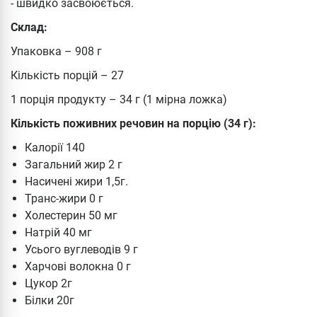
- швидко засвоюється.
Склад:
Упаковка – 908 г
Кількість порцій – 27
1 порція продукту – 34 г (1 мірна ложка)
Кількість поживних речовин на порцію (34 г):
Калорії 140
Загальний жир 2 г
Насичені жири 1,5г.
Транс-жири 0 г
Холестерин 50 мг
Натрій 40 мг
Усього вуглеводів 9 г
Харчові волокна 0 г
Цукор 2г
Білки 20г