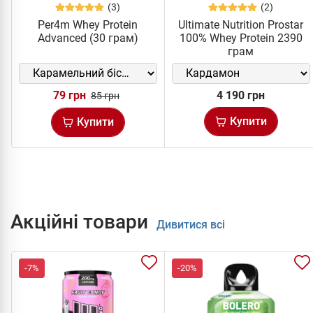
(3)
(2)
Per4m Whey Protein
Ultimate Nutrition Prostar
Advanced (30 грам)
100% Whey Protein 2390
грам
79 грн
4 190 грн
85 грн
Купити
Купити
Акційні товари
Дивитися всі
-7%
-20%