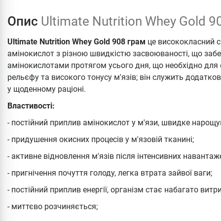
Опис
Ultimate Nutrition Whey Gold 9
Ultimate Nutrition Whey Gold 908 грам
це висококласний си
амінокислот з різною швидкістю засвоюваності, що забе
амінокислотами протягом усього дня, що необхідно для
рельєфу та високого тонусу м'язів; він служить додатко
у щоденному раціоні.
Властивості:
- постійний приплив амінокислот у м'язи, швидке нарощу
- придушення окисних процесів у м'язовій тканині;
- активне відновлення м'язів після інтенсивних навантаж
- пригнічення почуття голоду, легка втрата зайвої ваги;
- постійний приплив енергії, організм стає набагато вит
- миттєво розчиняється;