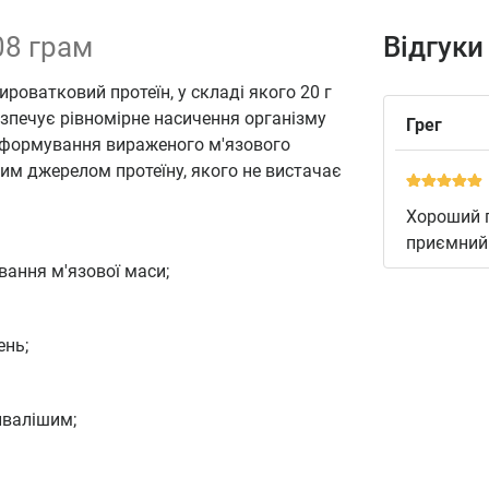
08 грам
Відгуки
роватковий протеїн, у складі якого 20 г
зпечує рівномірне насичення організму
Грег
 формування вираженого м'язового
вим джерелом протеїну, якого не вистачає
Хороший п
приємний
вання м'язової маси;
ень;
ривалішим;