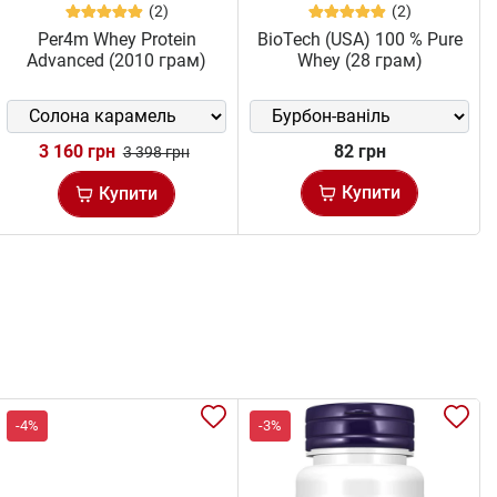
(2)
(2)
Per4m Whey Protein
BioTech (USA) 100 % Pure
Advanced (2010 грам)
Whey (28 грам)
3 160 грн
82 грн
3 398 грн
Купити
Купити
-4%
-3%