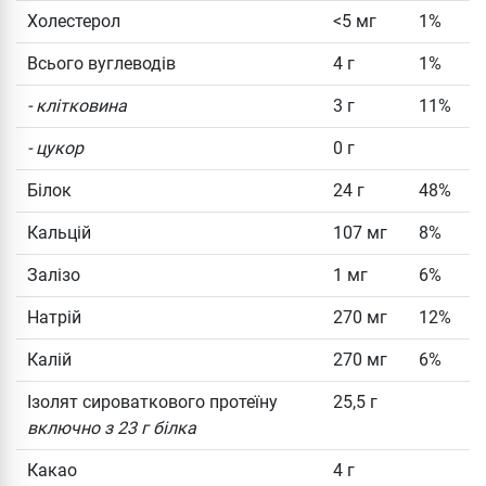
Холестерол
<5 мг
1%
Всього вуглеводів
4 г
1%
- клітковина
3 г
11%
- цукор
0 г
Білок
24 г
48%
Кальцій
107 мг
8%
Залізо
1 мг
6%
Натрій
270 мг
12%
Калій
270 мг
6%
Ізолят сироваткового протеїну
25,5 г
включно з 23 г білка
Какао
4 г