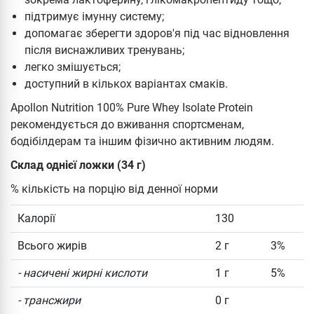
підтримує імунну систему;
допомагає зберегти здоров'я під час відновлення
після виснажливих тренувань;
легко змішується;
доступний в кількох варіантах смаків.
Apollon Nutrition 100% Pure Whey Isolate Protein
рекомендується до вживання спортсменам,
бодібілдерам та іншим фізично активним людям.
Склад однієї ложки (34 г)
% кількість на порцію від денної норми
Калорії
130
Всього жирів
2 г
3%
- насичені жирні кислоти
1 г
5%
- трансжири
0 г