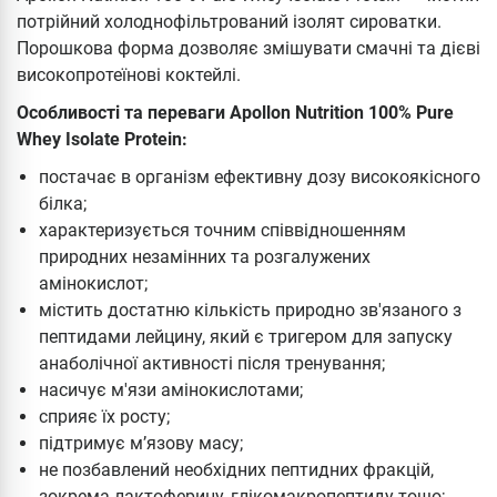
потрійний холоднофільтрований ізолят сироватки.
Порошкова форма дозволяє змішувати смачні та дієві
високопротеїнові коктейлі.
Особливості та переваги Apollon Nutrition 100% Pure
Whey Isolate Protein:
постачає в організм ефективну дозу високоякісного
білка;
характеризується точним співвідношенням
природних незамінних та розгалужених
амінокислот;
містить достатню кількість природно зв'язаного з
пептидами лейцину, який є тригером для запуску
анаболічної активності після тренування;
насичує м'язи амінокислотами;
сприяє їх росту;
підтримує м’язову масу;
не позбавлений необхідних пептидних фракцій,
зокрема лактоферину, глікомакропептиду тощо;