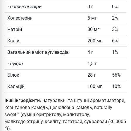
- насичені жири
0 г
0%
Холестерин
5 мг
2%
Натрій
80 мг
3%
Калій
200 мг
6%
Загальний вміст вуглеводів
4 г
1%
- цукри
1,5 г
Білок
28 г
56%
Кальцій
100 мг
10%
Інші інгредієнти:
натуральні та штучні ароматизатори,
ксантанова камедь, целюлозна камедь, naturally
sweet™ (суміш еритритолу, мальтитолу,
мальтодекстрину, ксиліту, тагатози, сукралози (<0,0005
г)).