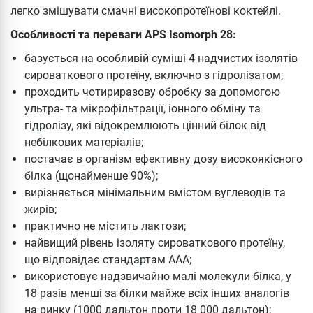
легко змішувати смачні високопротеїнові коктейлі.
Особливості та переваги APS Isomorph 28:
базується на особливій суміші 4 надчистих ізолятів
сироваткового протеїну, включно з гідролізатом;
проходить чотириразову обробку за допомогою
ультра- та мікрофільтрації, іонного обміну та
гідролізу, які відокремлюють цінний білок від
небілкових матеріалів;
постачає в організм ефективну дозу високоякісного
білка (щонайменше 90%);
вирізняється мінімальним вмістом вуглеводів та
жирів;
практично не містить лактози;
найвищий рівень ізоляту сироваткового протеїну,
що відповідає стандартам AAA;
використовує надзвичайно малі молекули білка, у
18 разів менші за білки майже всіх інших аналогів
на ринку (1000 дальтон проти 18 000 дальтон);