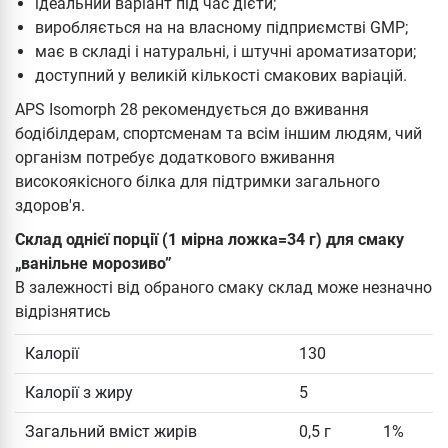
ідеальний варіант під час дієти;
виробляється на на власному підприємстві GMP;
має в складі і натуральні, і штучні ароматизатори;
доступний у великій кількості смакових варіацій.
APS Isomorph 28 рекомендується до вживання
бодібілдерам, спортсменам та всім іншим людям, чий
організм потребує додаткового вживання
високоякісного білка для підтримки загального
здоров'я.
Склад однієї порції (1 мірна ложка=34 г) для смаку
„ванільне морозиво”
В залежності від обраного смаку склад може незначно
відрізнятись
Калорії
130
Калорії з жиру
5
Загальний вміст жирів
0,5 г
1%