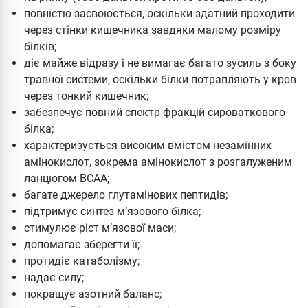
повністю засвоюється, оскільки здатний проходити
через стінки кишечника завдяки малому розміру
білків;
діє майже відразу і не вимагає багато зусиль з боку
травної системи, оскільки білки потрапляють у кров
через тонкий кишечник;
забезпечує повний спектр фракцій сироваткового
білка;
характеризується високим вмістом незамінних
амінокислот, зокрема амінокислот з розгалуженим
ланцюгом BCAA;
багате джерело глутамінових пептидів;
підтримує синтез м’язового білка;
стимулює ріст м’язової маси;
допомагає зберегти її;
протидіє катаболізму;
надає силу;
покращує азотний баланс;