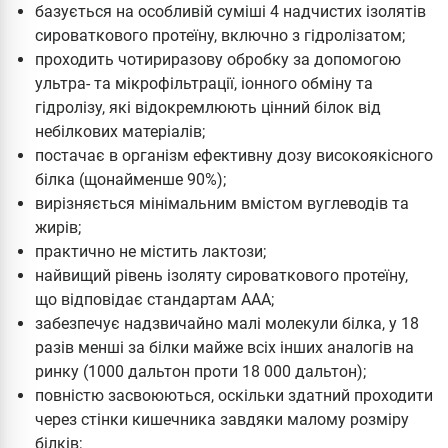
базується на особливій суміші 4 надчистих ізолятів
сироваткового протеїну, включно з гідролізатом;
проходить чотириразову обробку за допомогою
ультра- та мікрофільтрації, іонного обміну та
гідролізу, які відокремлюють цінний білок від
небілкових матеріалів;
постачає в організм ефективну дозу високоякісного
білка (щонайменше 90%);
вирізняється мінімальним вмістом вуглеводів та
жирів;
практично не містить лактози;
найвищий рівень ізоляту сироваткового протеїну,
що відповідає стандартам AAA;
забезпечує надзвичайно малі молекули білка, у 18
разів менші за білки майже всіх інших аналогів на
ринку (1000 дальтон проти 18 000 дальтон);
повністю засвоюються, оскільки здатний проходити
через стінки кишечника завдяки малому розміру
білків;