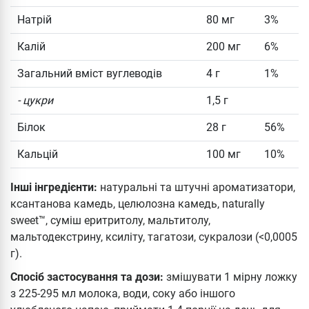
Натрій
80 мг
3%
Калій
200 мг
6%
Загальний вміст вуглеводів
4 г
1%
- цукри
1,5 г
Білок
28 г
56%
Кальцій
100 мг
10%
Інші інгредієнти:
натуральні та штучні ароматизатори,
ксантанова камедь, целюлозна камедь, naturally
sweet™, суміш еритритолу, мальтитолу,
мальтодекстрину, ксиліту, тагатози, сукралози (<0,0005
г).
Спосіб застосування та дози:
змішувати 1 мірну ложку
з 225-295 мл молока, води, соку або іншого