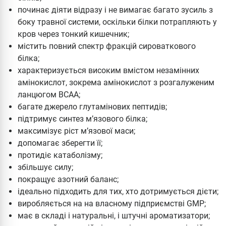
починає діяти відразу і не вимагає багато зусиль з
боку травної системи, оскільки білки потрапляють у
кров через тонкий кишечник;
містить повний спектр фракцій сироваткового
білка;
характеризується високим вмістом незамінних
амінокислот, зокрема амінокислот з розгалуженим
ланцюгом BCAA;
багате джерело глутамінових пептидів;
підтримує синтез м’язового білка;
максимізує ріст м’язової маси;
допомагає зберегти її;
протидіє катаболізму;
збільшує силу;
покращує азотний баланс;
ідеально підходить для тих, хто дотримується дієти;
виробляється на на власному підприємстві GMP;
має в складі і натуральні, і штучні ароматизатори;