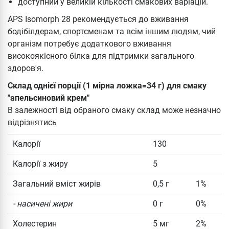
доступний у великій кількості смакових варіацій.
APS Isomorph 28 рекомендується до вживання
бодібілдерам, спортсменам та всім іншим людям, чий
організм потребує додаткового вживання
високоякісного білка для підтримки загального
здоров'я.
Склад однієї порції (1 мірна ложка=34 г) для смаку
"апельсиновий крем"
В залежності від обраного смаку склад може незначно
відрізнятись
Калорії
130
Калорії з жиру
5
Загальний вміст жирів
0,5 г
1%
- насичені жири
0 г
0%
Холестерин
5 мг
2%