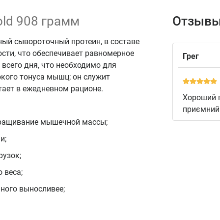
Gold 908 грамм
Отзывы
ный сывороточный протеин, в составе
ости, что обеспечивает равномерное
Грег
сего дня, что необходимо для
ого тонуса мышц; он служит
тает в ежедневном рационе.
Хороший п
приємний
аращивание мышечной массы;
и;
рузок;
 веса;
ного выносливее;