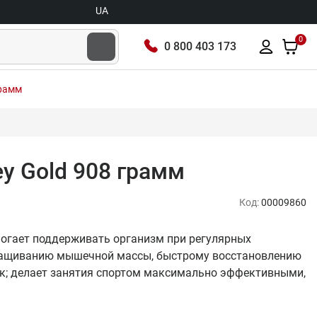
UA
0
0 800 403 173
грамм
hey Gold 908 грамм
Код:
00009860
помогает поддерживать организм при регулярных
аращиванию мышечной массы, быстрому восстановлению
ок; делает занятия спортом максимально эффективными,