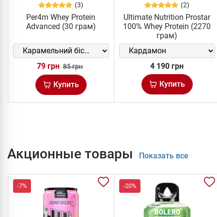
(3)
(2)
Per4m Whey Protein
Ultimate Nutrition Prostar
Advanced (30 грам)
100% Whey Protein (2270
грам)
79 грн
4 190 грн
85 грн
Купить
Купить
Акционные товары
Показать все
-7%
-20%