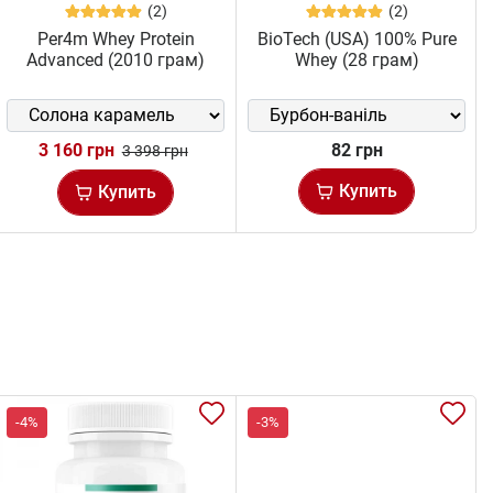
(2)
(2)
Per4m Whey Protein
BioTech (USA) 100% Pure
Advanced (2010 грам)
Whey (28 грам)
3 160 грн
82 грн
3 398 грн
Купить
Купить
-4%
-3%