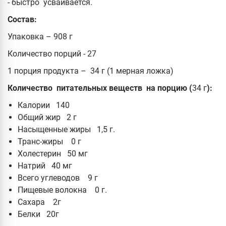
- быстро усваивается.
Состав:
Упаковка – 908 г
Количество порций - 27
1 порция продукта – 34 г (1 мерная ложка)
Количество питательных веществ на порцию (
34 г
):
Калории 140
Общий жир 2 г
Насыщенные жиры 1,5 г.
Транс-жиры 0 г
Холестерин 50 мг
Натрий 40 мг
Всего углеводов 9 г
Пищевые волокна 0 г.
Сахара 2г
Белки 20г