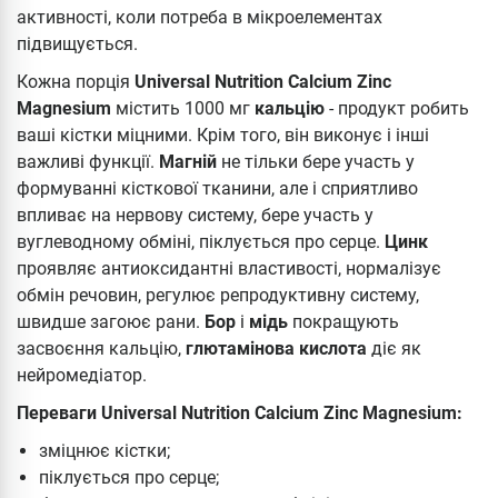
активності, коли потреба в мікроелементах
підвищується.
Кожна порція
Universal Nutrition Calcium Zinc
Magnesium
містить 1000 мг
кальцію
- продукт робить
ваші кістки міцними. Крім того, він виконує і інші
важливі функції.
Магній
не тільки бере участь у
формуванні кісткової тканини, але і сприятливо
впливає на нервову систему, бере участь у
вуглеводному обміні, піклується про серце.
Цинк
проявляє антиоксидантні властивості, нормалізує
обмін речовин, регулює репродуктивну систему,
швидше загоює рани.
Бор
і
мідь
покращують
засвоєння кальцію,
глютамінова кислота
діє як
нейромедіатор.
Переваги Universal Nutrition Calcium Zinc Magnesium:
зміцнює кістки;
піклується про серце;