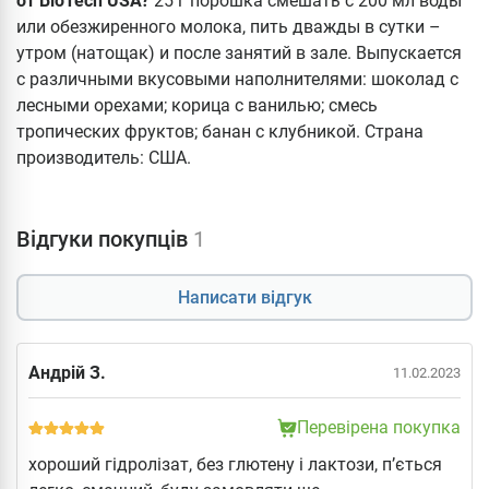
от BioTech USA?
25 г порошка смешать с 200 мл воды
или обезжиренного молока, пить дважды в сутки –
утром (натощак) и после занятий в зале. Выпускается
с различными вкусовыми наполнителями: шоколад с
лесными орехами; корица с ванилью; смесь
тропических фруктов; банан с клубникой. Страна
производитель: США.
Відгуки покупців
1
Написати відгук
Андрій З.
11.02.2023
Перевірена покупка
хороший гідролізат, без глютену і лактози, п’ється