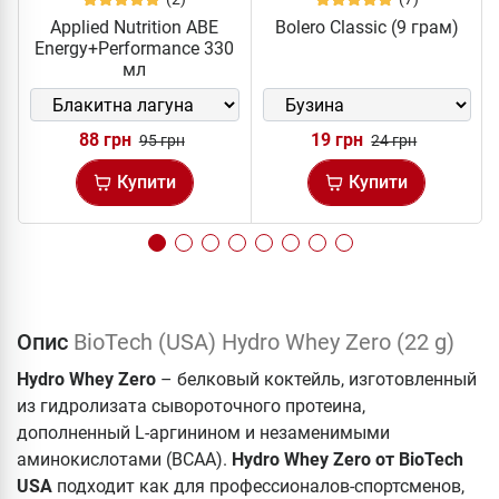
Applied Nutrition ABE
Bolero Classic (9 грам)
Energy+Performance 330
мл
88 грн
19 грн
95 грн
24 грн
Купити
Купити
Опис
BioTech (USA) Hydro Whey Zero (22 g)
Hydro Whey Zero
– белковый коктейль, изготовленный
из гидролизата сывороточного протеина,
дополненный L-аргинином и незаменимыми
аминокислотами (BCAA).
Hydro Whey Zero от BioTech
USA
подходит как для профессионалов-спортсменов,