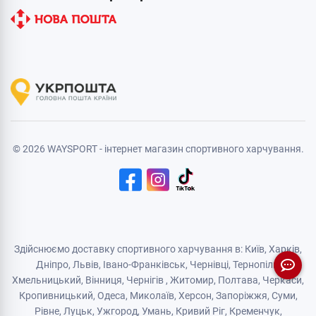
© 2026 WAYSPORT - інтернет магазин спортивного харчування.
Здійснюємо доставку спортивного харчування в: Київ, Харків,
Дніпро
, Львів, Івано-Франківськ,
Чернівці
,
Тернопіль
,
Хмельницький
, Вінниця,
Чернігів
,
Житомир
, Полтава, Черкаси,
Кропивницький,
Одеса
, Миколаїв, Херсон, Запоріжжя,
Суми
,
Рівне
,
Луцьк
,
Ужгород
,
Умань
,
Кривий Ріг
,
Кременчук
,