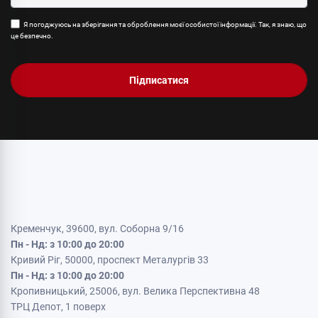
Я погоджуюсь на зберігання та оброблення моєї особистої інформації. Так, я знаю, що
це безпечно.
Підписатися