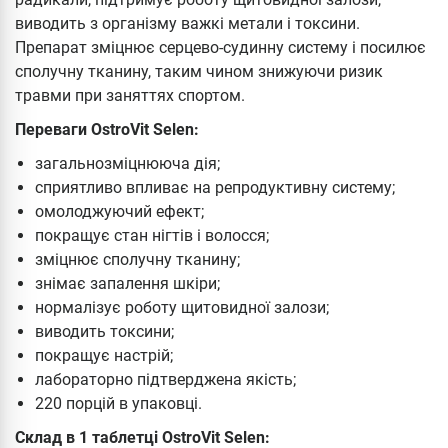
виводить з організму важкі метали і токсини.
Препарат зміцнює серцево-судинну систему і посилює
сполучну тканину, таким чином знижуючи ризик
травми при заняттях спортом.
Переваги OstroVit Selen:
загальнозміцнююча дія;
сприятливо впливає на репродуктивну систему;
омолоджуючий ефект;
покращує стан нігтів і волосся;
зміцнює сполучну тканину;
знімає запалення шкіри;
нормалізує роботу щитовидної залози;
виводить токсини;
покращує настрій;
лабораторно підтверджена якість;
220 порцій в упаковці.
Склад в 1 таблетці OstroVit Selen: