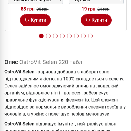
88 грн
19 грн
95 грн
24 грн
Купити
Купити
Опис
OstroVit Selen 220 табл
OstroVit Selen
- харчова добавка з лабораторно
підтвердженим якістю, на 100% складається з селену.
Селен здійснює омолоджуючий вплив на людський
організм, відновлює нігті і волосся, забезпечує
правильне функціонування ферментів. Цей елемент
відповідає за нормальне вироблення сперматозоїдів у
чоловіків, а у жінок полегшує період менопаузи.
OstroVit Selen
підвищує імунітет, нейтралізує вільні
радикали, підтримує роботу щитовидної залози,