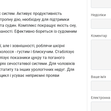
х систем. Активує продуктивність
Недоліки
тропну дію, необхідну для підтримки
та судин. Комплекс покращує якість сну,
ваності. Ефективно бореться із судомним
Коментар
, але і зовнішності, роблячи шкірні
олосся - густим і блискучим. Стабілізує
лізує показники цукру та поганого
іях сечостатевої системи. Для чоловіків
татиту та інших урологічних недуг. Для
цикл і усуває неприємні прояви
Ваше ім'я
Електронна