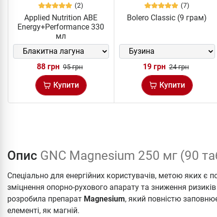
(2)
(7)
Applied Nutrition ABE
Bolero Classic (9 грам)
Energy+Performance 330
мл
88 грн
19 грн
95 грн
24 грн
Купити
Купити
Опис
GNC Magnesium 250 мг (90 та
Спеціально для енергійних користувачів, метою яких є п
зміцнення опорно-рухового апарату та зниження ризикі
розробила препарат
Magnesium
, який повністю заповню
елементі, як магній.