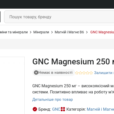
міни та мінерали
Мінерали
Магній і Магне В6
GNC Magnesium
GNC Magnesium 250 м
Немає в наявності
Залишити 
GNC Magnesium 250 мг – високоякісний ма
системи. Позитивно впливає на роботу м'я
Детальніше про товар
Бренд:
GNC
Категорія:
Магній і Магн