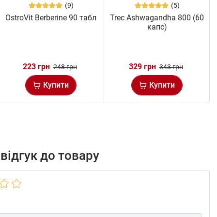
(9)
(5)
OstroVit Berberine 90 табл
Trec Ashwagandha 800 (60
капс)
223 грн
329 грн
248 грн
343 грн
Купити
Купити
відгук до товару