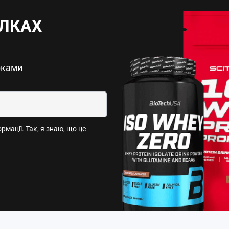
ИЛКАХ
рками
мації. Так, я знаю, що це