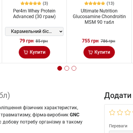
(3)
(13)
Per4m Whey Protein
Ultimate Nutrition
Advanced (30 грам)
Glucosamine Chondroitin
MSM 90 табл
79 грн
755 грн
85 грн
786 грн
Купити
Купити
бл)
Додати 
оліпшення фізичних характеристик,
в травматизму, фірма-виробник
GNC
є добову потребу організму в такому
Переваги