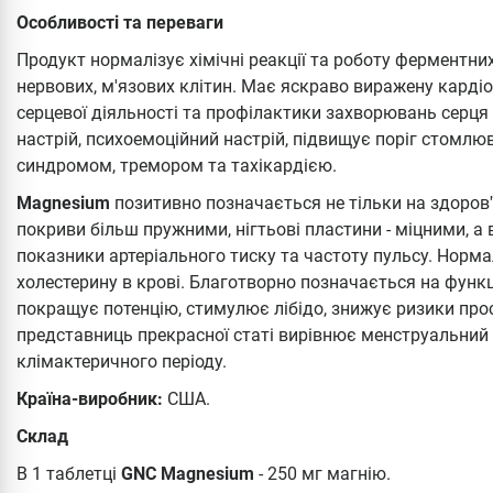
Особливості та переваги
Продукт нормалізує хімічні реакції та роботу ферментни
нервових, м'язових клітин. Має яскраво виражену кардіо
серцевої діяльності та профілактики захворювань серця 
настрій, психоемоційний настрій, підвищує поріг стомлю
синдромом, тремором та тахікардією.
Magnesium
позитивно позначається не тільки на здоров'ї
покриви більш пружними, нігтьові пластини - міцними, а в
показники артеріального тиску та частоту пульсу. Норма
холестерину в крові. Благотворно позначається на функц
покращує потенцію, стимулює лібідо, знижує ризики прос
представниць прекрасної статі вирівнює менструальний 
клімактеричного періоду.
Країна-виробник:
США.
Склад
В 1 таблетці
GNC Magnesium
- 250 мг магнію.