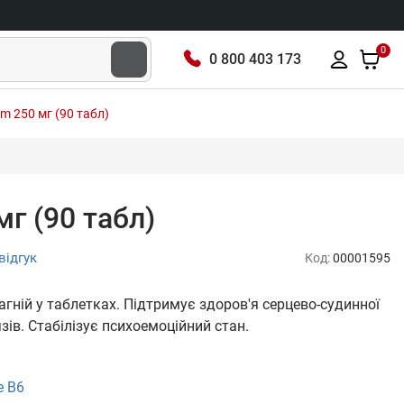
0
0 800 403 173
 250 мг (90 табл)
г (90 табл)
відгук
Код:
00001595
гній у таблетках. Підтримує здоров'я серцево-судинної
зів. Стабілізує психоемоційний стан.
е В6