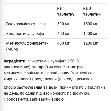
на 1
на 3
таблетку
таблетки
Глюкозаміну сульфат
500 мг
1500 мг
Хондроїтину сульфат
400 мг
1200 мг
Метилсульфонілметан
400 мг
1200 мг
(МСМ)
Інгредієнти:
глюкозамін сульфат 2KCl (з
ракоподібних), хондроїтин сульфат натрію,
метилсульфонілметан, розділювач (магнієві солі
жирних кислот), розділювач (діоксид кремнію).
Спосіб застосування та дози:
приймати по 3 таблетки
на день, по одній під час кожного прийому їжі.
Проковтнути, запиваючи водою.