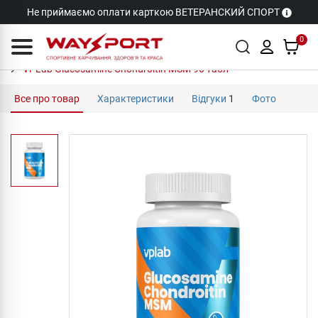
Не приймаємо оплати карткою ВЕТЕРАНСКИЙ СПОРТ
0
VPLab Glucosamine Chondroitin MSM 90 табл
Все про товар
Характеристики
Відгуки
1
Фото