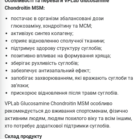
Особливості та переваги VPLab Glucosamine
Chondroitin MSM:
постачає в організм збалансовані дози
глюкозаміну, хондроїтину та МСМ;
активізує синтез колагену;
сприяє відновленню сполучної тканини;
підтримує здорову структуру суглобів;
позитивно впливає на формування хряща;
зберігає рухливість суглобів;
забезпечує антизапальний ефект;
запобігає захворюванням, які вражають суглоби та
зв’язки;
прискорює відновлення після травм суглобів.
VPLab Glucosamine Chondroitin MSM особливо
рекомендується до вживання спортсменам, фізично
активним людям, людям похилого віку та всім іншим,
хто потребує додаткової підтримки суглобів.
Склад продукту