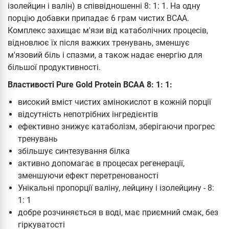
ізолейцин і валін) в співвідношенні 8: 1: 1. На одну
порцію добавки припадає 6 грам чистих ВСАА.
Комплекс захищає м'язи від катаболічних процесів,
відновлює їх після важких тренувань, зменшує
м'язовий біль і спазми, а також надає енергію для
більшої продуктивності.
Властивості Pure Gold Protein BCAA 8: 1: 1:
високий вміст чистих амінокислот в кожній порції
відсутність непотрібних інгредієнтів
ефективно знижує катаболізм, зберігаючи прогрес
тренувань
збільшує синтезування білка
активно допомагає в процесах регенерації,
зменшуючи ефект перетренованості
Унікальні пропорції валіну, лейцину і ізолейцину - 8:
1: 1
добре розчиняється в воді, має приємний смак, без
гіркуватості