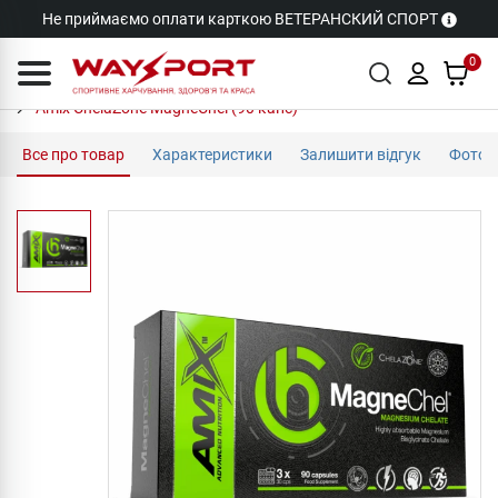
Не приймаємо оплати карткою ВЕТЕРАНСКИЙ СПОРТ
0
Amix ChelaZone MagneChel (90 капс)
Все про товар
Характеристики
Залишити відгук
Фото