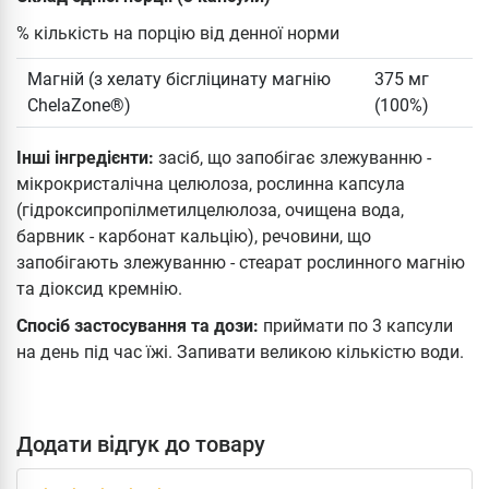
% кількість на порцію від денної норми
Магній (з хелату бісгліцинату магнію
375 мг
ChelaZone®)
(100%)
Інші інгредієнти:
засіб, що запобігає злежуванню -
мікрокристалічна целюлоза, рослинна капсула
(гідроксипропілметилцелюлоза, очищена вода,
барвник - карбонат кальцію), речовини, що
запобігають злежуванню - стеарат рослинного магнію
та діоксид кремнію.
Спосіб застосування та дози:
приймати по 3 капсули
на день під час їжі. Запивати великою кількістю води.
Додати відгук до товару