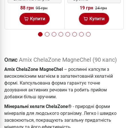
88 грн
19 грн
95 грн
24 грн
Купити
Купити
Опис
Amix ChelaZone MagneChel (90 капс)
Amix ChelaZone MagneChel
– рослинні капсули з
високоякісним магнієм в запатентованій хелатній
формі. Капсульована форма гарантує точне
дозування активних речовин та робить прийом
добавки більш зручним.
Мінеральні хелати ChelaZone®
- природні форми
мінералів для людського організму. Легко і швидко
засвоюються, покращують загальну придатність
мінералу та його ефективність.