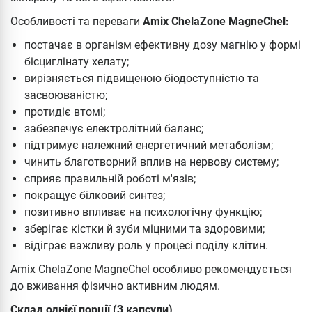
Особливості та переваги
Amix ChelaZone MagneChel:
постачає в організм ефективну дозу магнію у формі
бісциглінату хелату;
вирізняється підвищеною біодоступністю та
засвоюваністю;
протидіє втомі;
забезпечує електролітний баланс;
підтримує належний енергетичний метаболізм;
чинить благотворний вплив на нервову систему;
сприяє правильній роботі м'язів;
покращує білковий синтез;
позитивно впливає на психологічну функцію;
зберігає кістки й зуби міцними та здоровими;
відіграє важливу роль у процесі поділу клітин.
Amix ChelaZone MagneChel особливо рекомендується
до вживання фізично активним людям.
Склад однієї порції (3 капсули)