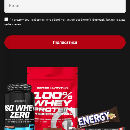
Я погоджуюсь на зберігання та оброблення моєї особистої інформації. Так, я знаю, що
це безпечно.
Підписатися