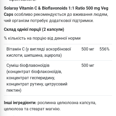
Solaray Vitamin C & Bioflavonoids 1:1 Ratio 500 mg Veg
Caps
особливо рекомендується до вживання людям,
чий організм потребує додаткової підтримки.
Склад однієї порції (2 капсули)
% кількість на порцію від денної норми
Вітамін C (у вигляді аскорбінової
500 мг
556%
кислоти, шипшина, ацерола)
Суміш біофлавоноїдів
500 мг
(концентрат біофлаконоїдів,
концентрат гесперидину,
концентрат рутину, цитрусовий
пектин)
Інші інгредієнти:
рослинна целюлозна капсула,
целюлоза та стеарат магнію.