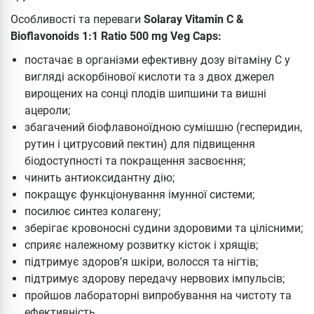
Особливості та переваги
Solaray Vitamin C &
Bioflavonoids 1:1 Ratio 500 mg Veg Caps:
постачає в організми ефективну дозу вітаміну С у
вигляді аскорбінової кислоти та з двох джерел
вирощених на сонці плодів шипшини та вишні
ацероли;
збагачений біофлавоноїдною сумішшю (гесперидин,
рутин і цитрусовий пектин) для підвищення
біодоступності та покращення засвоєння;
чинить антиоксидантну дію;
покращує функціонування імунної системи;
посилює синтез колагену;
зберігає кровоносні судини здоровими та цілісними;
сприяє належному розвитку кісток і хрящів;
підтримує здоров’я шкіри, волосся та нігтів;
підтримує здорову передачу нервових імпульсів;
пройшов лабораторні випробування на чистоту та
ефективність.