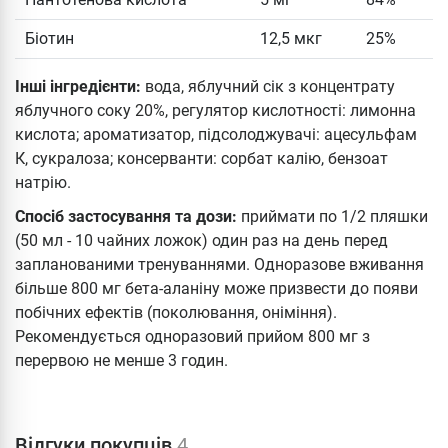
Біотин
12,5 мкг
25%
Інші інгредієнти:
вода, яблучний сік з концентрату
яблучного соку 20%, регулятор кислотності: лимонна
кислота; ароматизатор, підсолоджувачі: ацесульфам
К, сукралоза; консерванти: сорбат калію, бензоат
натрію.
Спосіб застосування та дози:
приймати по 1/2 пляшки
(50 мл - 10 чайних ложок) один раз на день перед
запланованими тренуваннями. Одноразове вживання
більше 800 мг бета-аланіну може призвести до появи
побічних ефектів (поколювання, оніміння).
Рекомендується одноразовий прийом 800 мг з
перервою не менше 3 годин.
Відгуки покупців
4