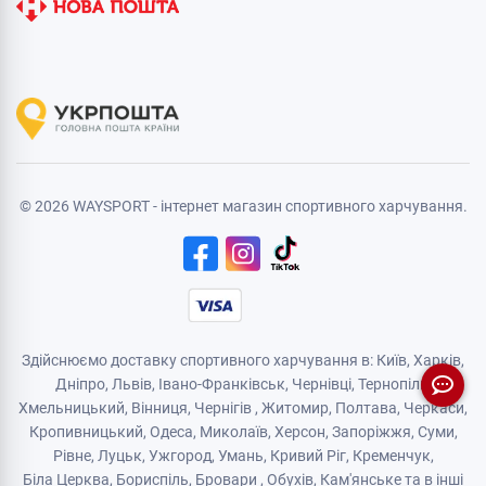
© 2026 WAYSPORT - інтернет магазин спортивного харчування.
Здійснюємо доставку спортивного харчування в: Київ, Харків,
Дніпро
, Львів, Івано-Франківськ,
Чернівці
,
Тернопіль
,
Хмельницький
, Вінниця,
Чернігів
,
Житомир
, Полтава, Черкаси,
Кропивницький,
Одеса
, Миколаїв, Херсон, Запоріжжя,
Суми
,
Рівне
,
Луцьк
,
Ужгород
,
Умань
,
Кривий Ріг
,
Кременчук
,
Біла Церква
,
Бориспіль
,
Бровари
,
Обухів
,
Кам'янськe
та в інші