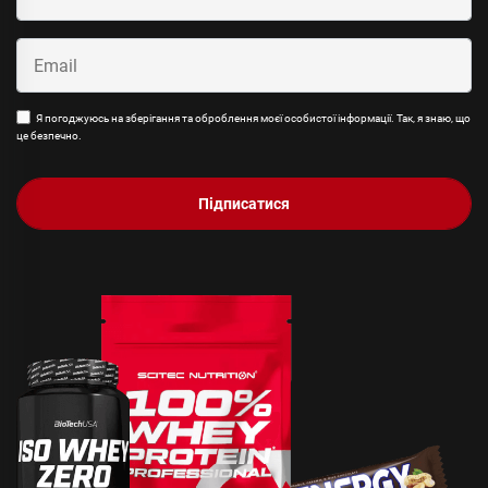
Я погоджуюсь на зберігання та оброблення моєї особистої інформації. Так, я знаю, що
це безпечно.
Підписатися