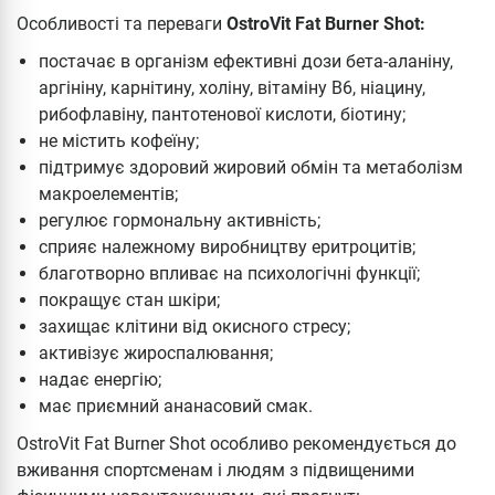
Особливості та переваги
OstroVit Fat Burner Shot:
постачає в організм ефективні дози бета-аланіну,
аргініну, карнітину, холіну, вітаміну B6, ніацину,
рибофлавіну, пантотенової кислоти, біотину;
не містить кофеїну;
підтримує здоровий жировий обмін та метаболізм
макроелементів;
регулює гормональну активність;
сприяє належному виробництву еритроцитів;
благотворно впливає на психологічні функції;
покращує стан шкіри;
захищає клітини від окисного стресу;
активізує жироспалювання;
надає енергію;
має приємний ананасовий смак.
OstroVit Fat Burner Shot особливо рекомендується до
вживання спортсменам і людям з підвищеними