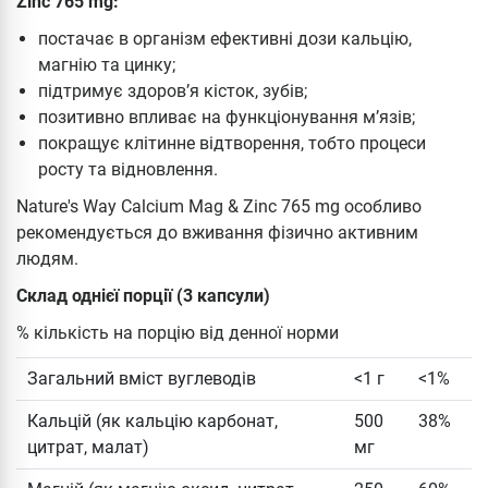
Zinc 765 mg:
постачає в організм ефективні дози кальцію,
магнію та цинку;
підтримує здоров’я кісток, зубів;
позитивно впливає на функціонування м’язів;
покращує клітинне відтворення, тобто процеси
росту та відновлення.
Nature's Way Calcium Mag & Zinc 765 mg особливо
рекомендується до вживання фізично активним
людям.
Склад однієї порції (3 капсули)
% кількість на порцію від денної норми
Загальний вміст вуглеводів
<1 г
<1%
Кальцій (як кальцію карбонат,
500
38%
цитрат, малат)
мг