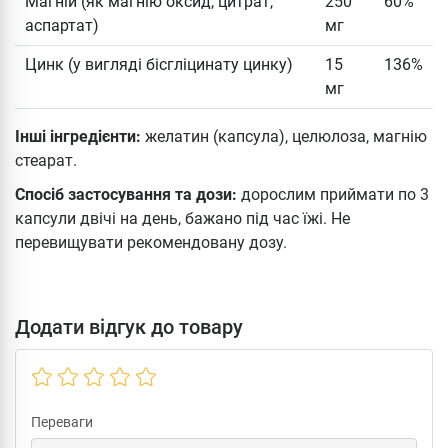
Магній (як магнію оксид, цитрат,
250
60%
аспартат)
мг
Цинк (у вигляді бісгліцинату цинку)
15
136%
мг
Інші інгредієнти:
желатин (капсула), целюлоза, магнію
стеарат.
Спосіб застосування та дози:
дорослим приймати по 3
капсули двічі на день, бажано під час їжі. Не
перевищувати рекомендовану дозу.
Додати відгук до товару
Переваги