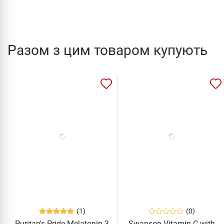
Разом з цим товаром купують
(1)
(0)
Puritan's Pride Melatonin 3
Swanson Vitamin C with