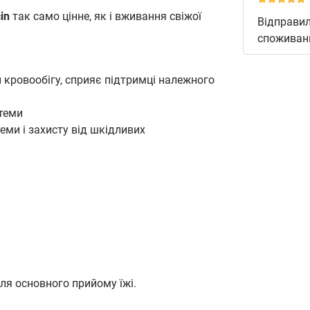
in
так само цінне, як і вживання свіжої
Відправил
споживанн
 кровообігу, сприяє підтримці належного
теми
еми і захисту від шкідливих
ісля основного прийому їжі.