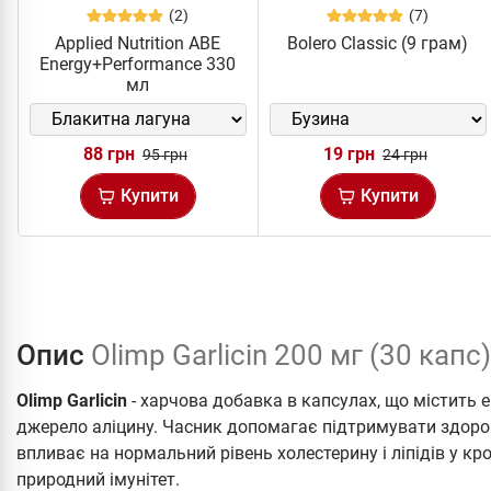
(2)
(7)
Applied Nutrition ABE
Bolero Classic (9 грам)
Energy+Performance 330
мл
88 грн
19 грн
95 грн
24 грн
Купити
Купити
Опис
Olimp Garlicin 200 мг (30 капс)
Olimp Garlicin
- харчова добавка в капсулах, що містить ек
джерело аліцину. Часник допомагає підтримувати здоров'
впливає на нормальний рівень холестерину і ліпідів у кр
природний імунітет.