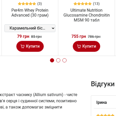
(3)
(13)
Per4m Whey Protein
Ultimate Nutrition
Advanced (30 грам)
Glucosamine Chondroitin
MSM 90 табл
79 грн
755 грн
85 грн
786 грн
Купити
Купити
Відгуки
стракт часнику (Allium sativum) - чисте
я серця і судинної системи, позитивно
Ірина
ові, а також допомагає зміцнити