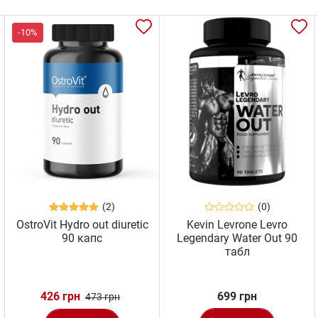
-10%
(2)
(0)
OstroVit Hydro out diuretic
Kevin Levrone Levro
90 капс
Legendary Water Out 90
табл
426 грн
699 грн
473 грн