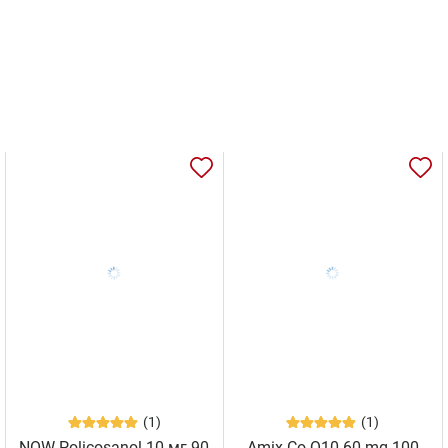
(1)
(1)
NOW Policosanol 10 мг 90
Amix Co-Q10 60 mg 100