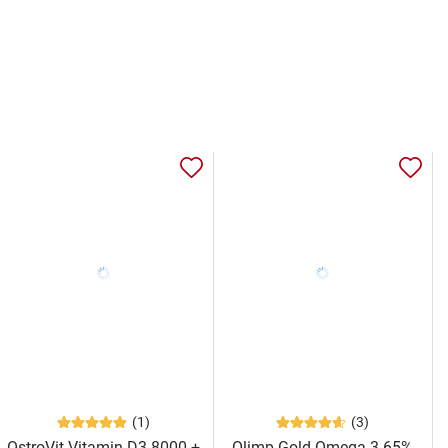
(1)
(3)
OstroVit Vitamin D3 8000 +
Olimp Gold Omega 3 65%