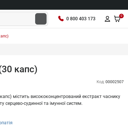
0
0 800 403 173
капс)
(30 капс)
Код:
00002507
0 капс) містить висококонцентрований екстракт часнику
у серцево-судинної та імунної систем.
опатія