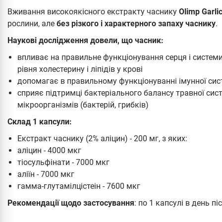
Вживання високоякісного екстракту часнику
Olimp Garlic
рослини, але
без різкого і характерного запаху часнику
.
Наукові дослідження довели, що часник:
впливає на правильне функціонування серця і системи
рівня холестерину і ліпідів у крові
допомагає в правильному функціонуванні імунної сис
сприяє підтримці бактеріального балансу травної сист
мікроорганізмів (бактерій, грибків)
Склад 1 капсули:
Екстракт часнику (2% аліцин) - 200 мг, з яких:
аліцин - 4000 мкг
тіосульфінати - 7000 мкг
аліїн - 7000 мкг
гамма-глутамілцістеін - 7600 мкг
Рекомендації щодо застосування
: по 1 капсулі в день п