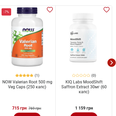
-7%
(1)
(0)
NOW Valerian Root 500 mg
KIQ Labs MoodShift
Veg Caps (250 капс)
Saffron Extract 30мг (60
капс)
715 грн
1 159 грн
769 грн