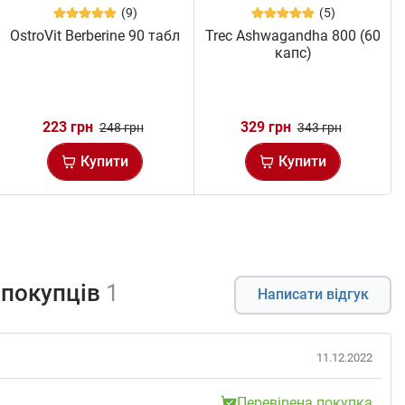
(9)
(5)
OstroVit Berberine 90 табл
Trec Ashwagandha 800 (60
капс)
223 грн
329 грн
248 грн
343 грн
Купити
Купити
 покупців
1
Написати відгук
11.12.2022
Перевірена покупка