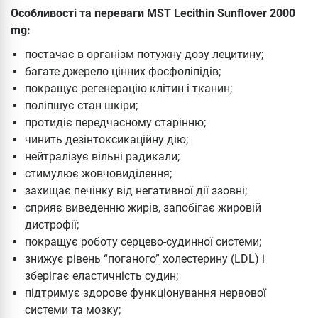
Особливості та переваги MST Lecithin Sunflover 2000
mg:
постачає в організм потужну дозу лецитину;
багате джерело цінних фосфоліпідів;
покращує регенерацію клітин і тканин;
поліпшує стан шкіри;
протидіє передчасному старінню;
чинить дезінтоксикаційну дію;
нейтралізує вільні радикали;
стимулює жовчовиділення;
захищає печінку від негативної дії ззовні;
сприяє виведенню жирів, запобігає жировій
дистрофії;
покращує роботу серцево-судинної системи;
знижує рівень “поганого” холестерину (LDL) і
зберігає еластичність судин;
підтримує здорове функціонування нервової
системи та мозку;