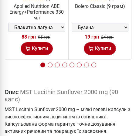
Applied Nutrition ABE
Bolero Classic (9 грам)
Energy+Performance 330
мл
88 грн
19 грн
95 грн
24 грн
Купити
Купити
Опис
MST Lecithin Sunflover 2000 mg (90
капс)
MST Lecithin Sunflover 2000 mg – м’які гелеві капсули з
високоефективним лецитином із соняшника.
Капсульована форма гарантує точне дозування
активних речовин та покращує їх засвоєння.