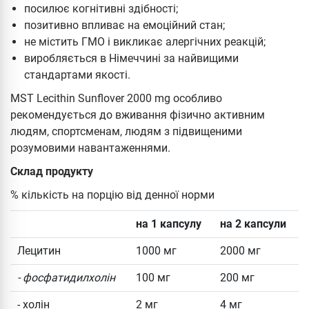
посилює когнітивні здібності;
позитивно впливає на емоційний стан;
не містить ГМО і викликає алергічних реакцій;
виробляється в Німеччині за найвищими
стандартами якості.
MST Lecithin Sunflover 2000 mg особливо
рекомендується до вживання фізично активним
людям, спортсменам, людям з підвищеними
розумовими навантаженнями.
Склад продукту
% кількість на порцію від денної норми
на 1 капсулу
на 2 капсули
Лецитин
1000 мг
2000 мг
- фосфатидилхолін
100 мг
200 мг
- холін
2 мг
4 мг