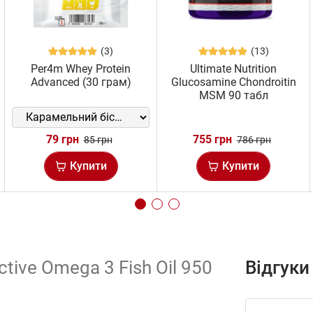
(3)
(13)
Per4m Whey Protein
Ultimate Nutrition
Advanced (30 грам)
Glucosamine Chondroitin
MSM 90 табл
79 грн
755 грн
85 грн
786 грн
Купити
Купити
Active Omega 3 Fish Oil 950
Відгуки