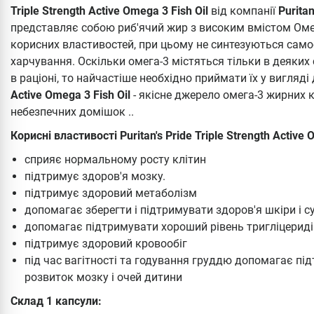
Triple Strength Active Omega 3 Fish Oil
від компанії
Puritan
представляє собою риб'ячий жир з високим вмістом Оме
корисних властивостей, при цьому не синтезуються само
харчування. Оскільки омега-3 містяться тільки в деяких 
в раціоні, то найчастіше необхідно приймати їх у вигляді
Active Omega 3 Fish Oil
- якісне джерело омега-3 жирних ки
небезпечних домішок ..
Корисні властивості Puritan's Pride Triple Strength Active 
сприяє нормальному росту клітин
підтримує здоров'я мозку.
підтримує здоровий метаболізм
допомагає зберегти і підтримувати здоров'я шкіри і с
допомагає підтримувати хороший рівень тригліцериді
підтримує здоровий кровообіг
під час вагітності та годування груддю допомагає пі
розвиток мозку і очей дитини
Склад 1 капсули: