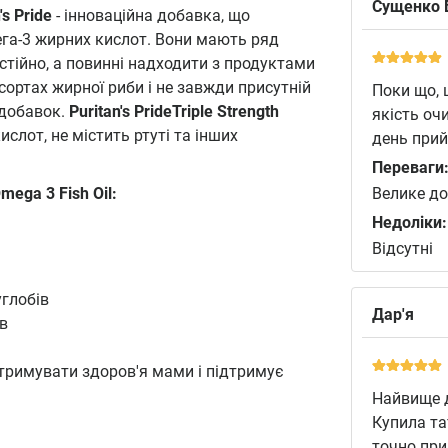
Сущенко 
's Pride
- інноваційна добавка, що
га-3 жирних кислот. Вони мають ряд
стійно, а повинні надходити з продуктами
сортах жирної риби і не завжди присутній
Поки що, 
 добавок.
Puritan's PrideTriple Strength
якість оч
слот, не містить ртуті та інших
день прий
Переваги
Omega 3 Fish Oil:
Велике д
Недоліки:
Відсутні
углобів
Дар'я
в
дтримувати здоров'я мами і підтримує
Найвище д
Купила та
точно при