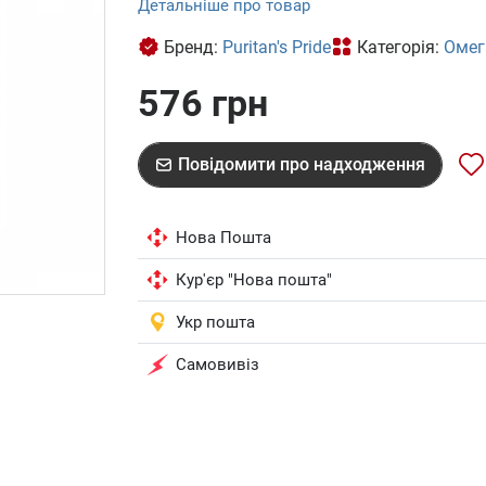
Детальніше про товар
Бренд:
Puritan's Pride
Категорія:
Омег
576 грн
Повідомити про надходження
Нова Пошта
Кур'єр "Нова пошта"
Укр пошта
Самовивіз