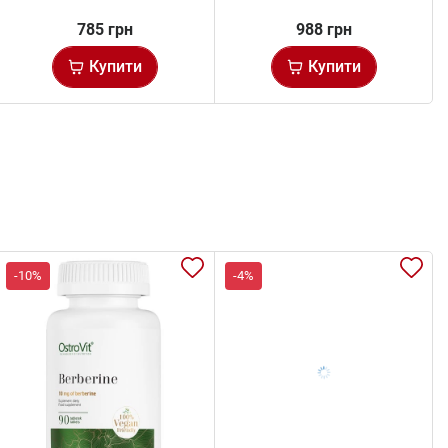
785 грн
988 грн
Купити
Купити
-10%
-4%