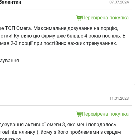
Валентин
07.07.2024
Перевірена покупка
це ТОП Омега. Максимальне дозування на порцію,
истки! Купляю цю фірму вже більше 4 років поспіль. В
мав 2-3 порції при постійних важких тренуваннях.
:
озування
11.01.2023
Перевірена покупка
озування активної омеги-3, яке мені попадалось.
тові під ялинку ), йому з його проблемами з серцем
годиться.