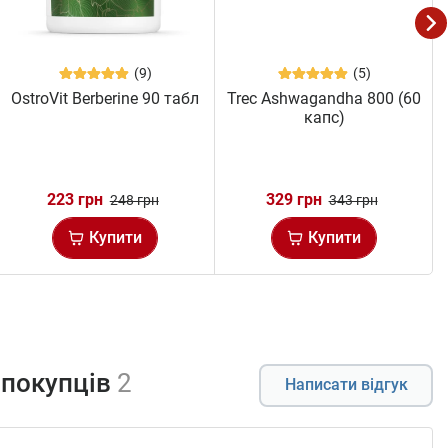
(9)
(5)
OstroVit Berberine 90 табл
Trec Ashwagandha 800 (60
капс)
223 грн
329 грн
248 грн
343 грн
Купити
Купити
 покупців
2
Написати відгук