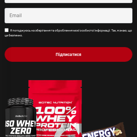
Я погоджуюсь на зберігання та оброблення моєї особистої інформації. Так, я знаю, що
це безпечно.
Підписатися