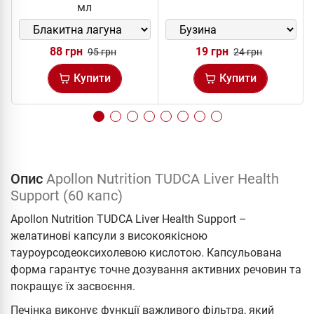
мл
88 грн
19 грн
95 грн
24 грн
Купити
Купити
Опис
Apollon Nutrition TUDCA Liver Health
Support (60 капс)
Apollon Nutrition TUDCA Liver Health Support –
желатинові капсули з високоякісною
тауроурсодеоксихолевою кислотою. Капсульована
форма гарантує точне дозування активних речовин та
покращує їх засвоєння.
Печінка виконує функції важливого фільтра, який