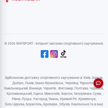
© 2026 WAYSPORT - інтернет магазин спортивного харчування.
Здійснюємо доставку спортивного харчування в: Київ, Харків,
Дніпро
, Львів, Івано-Франківськ,
Чернівці
,
Тернопіль
,
Хмельницький
, Вінниця,
Чернігів
,
Житомир
, Полтава, Черкаси,
Кропивницький,
Одеса
, Миколаїв, Херсон, Запоріжжя,
Суми
,
Рівне
,
Луцьк
,
Ужгород
,
Умань
,
Кривий Ріг
,
Кременчук
,
Біла Церква
,
Бориспіль
,
Бровари
,
Обухів
,
Кам'янськe
та в інші