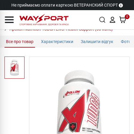
Не приймаємо оплати карткою ВЕТЕРАНСКИЙ СПОРТ
0
Apollon Nutrition TUDCA Liver Health Support (60 капс)
Все про товар
Характеристики
Залишити відгук
Фото