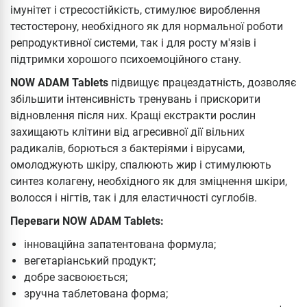
імунітет і стресостійкість, стимулює вироблення
тестостерону, необхідного як для нормальної роботи
репродуктивної системи, так і для росту м'язів і
підтримки хорошого психоемоційного стану.
NOW ADAM Tablets
підвищує працездатність, дозволяє
збільшити інтенсивність тренувань і прискорити
відновлення після них. Кращі екстракти рослин
захищають клітини від агресивної дії вільних
радикалів, борються з бактеріями і вірусами,
омолоджують шкіру, спалюють жир і стимулюють
синтез колагену, необхідного як для зміцнення шкіри,
волосся і нігтів, так і для еластичності суглобів.
Переваги NOW ADAM Tablets:
інноваційна запатентована формула;
вегетаріанський продукт;
добре засвоюється;
зручна таблетована форма;