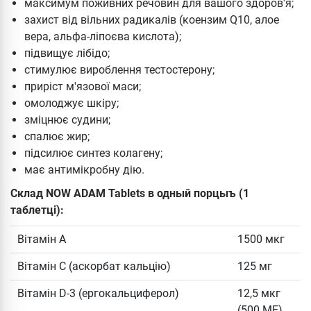
максимум поживних речовин для вашого здоров'я;
захист від вільних радикалів (коензим Q10, алое
вера, альфа-ліпоєва кислота);
підвищує лібідо;
стимулює вироблення тестостерону;
приріст м'язової маси;
омолоджує шкіру;
зміцнює судини;
спалює жир;
підсилює синтез колагену;
має антимікробну дію.
Склад NOW ADAM Tablets в одный порцыъ (1
таблетці):
Вітамін А
1500 мкг
Вітамін С (аскорбат кальцію)
125 мг
Вітамін D-3 (ергокальциферол)
12,5 мкг
(500 МЕ)