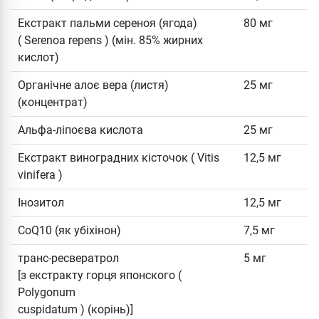
Екстракт пальми сереноя (ягода)
80 мг
( Serenoa repens ) (мін. 85% жирних
кислот)
Органічне алоє вера (листя)
25 мг
(концентрат)
Альфа-ліпоєва кислота
25 мг
Екстракт виноградних кісточок ( Vitis
12,5 мг
vinifera )
Інозитол
12,5 мг
CoQ10 (як убіхінон)
7,5 мг
транс-ресвератрол
5 мг
[з екстракту горця японского (
Polygonum
cuspidatum ) (корінь)]