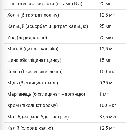
Пантотенова кислота (вітамін B-5)
25 мг
Холін (бітартрат холіну)
12,5 мг
Кальцій (аскорбат и цитрат кальцію)
25 мг
Йод (йодид калію)
75 мкг
Магній (цитрат магнію)
12,5 мг
Цинк (бісгліцинат цинку)
15 мг
Селен (L-селенометионін)
100 мкг
Мідь (бісглицинат міді)
0,25 мг
Марганець (бісглицинат марганцю)
1 мг
Хром (піколінат хрому)
100 мкг
Молібден (молібдат натрію)
37,5 мкг
Калій (хлорид калію)
12,5 мг