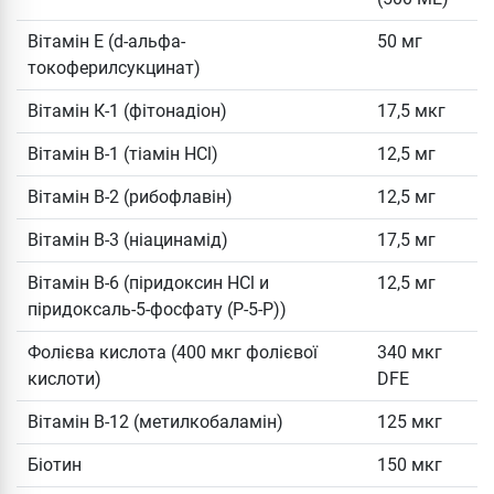
Вітамін Е (d-альфа-
50 мг
токоферилсукцинат)
Вітамін К-1 (фітонадіон)
17,5 мкг
Вітамін B-1 (тіамін HCl)
12,5 мг
Вітамін B-2 (рибофлавін)
12,5 мг
Вітамін B-3 (ніацинамід)
17,5 мг
Вітамін B-6 (піридоксин HCl и
12,5 мг
піридоксаль-5-фосфату (P-5-P))
Фолієва кислота (400 мкг фолієвої
340 мкг
кислоти)
DFE
Вітамін B-12 (метилкобаламін)
125 мкг
Біотин
150 мкг