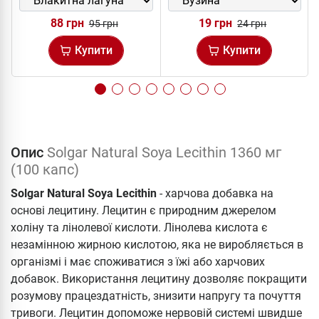
88 грн
19 грн
95 грн
24 грн
Купити
Купити
Опис
Solgar Natural Soya Lecithin 1360 мг
(100 капс)
Solgar Natural Soya Lecithin
- харчова добавка на
основі лецитину. Лецитин є природним джерелом
холіну та лінолевої кислоти. Лінолева кислота є
незамінною жирною кислотою, яка не виробляється в
організмі і має споживатися з їжі або харчових
добавок. Використання лецитину дозволяє покращити
розумову працездатність, знизити напругу та почуття
тривоги. Лецитин допоможе нервовій системі швидше