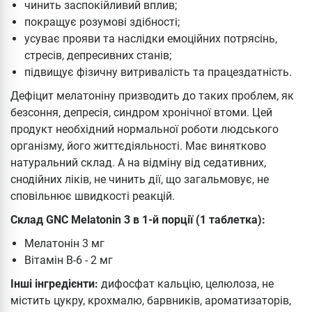
чинить заспокійливий вплив;
покращує розумові здібності;
усуває прояви та наслідки емоційних потрясінь,
стресів, депресивних станів;
підвищує фізичну витривалість та працездатність.
Дефіцит мелатоніну призводить до таких проблем, як
безсоння, депресія, синдром хронічної втоми. Цей
продукт необхідний нормальної роботи людського
організму, його життєдіяльності. Має винятково
натуральний склад. А на відміну від седативних,
снодійних ліків, не чинить дії, що загальмовує, не
сповільнює швидкості реакцій.
Склад GNC Melatonin 3 в 1-й порції (1 таблетка):
Мелатонін 3 мг
Вітамін В-6 - 2 мг
Інші інгредієнти:
дифосфат кальцію, целюлоза, не
містить цукру, крохмалю, барвників, ароматизаторів,