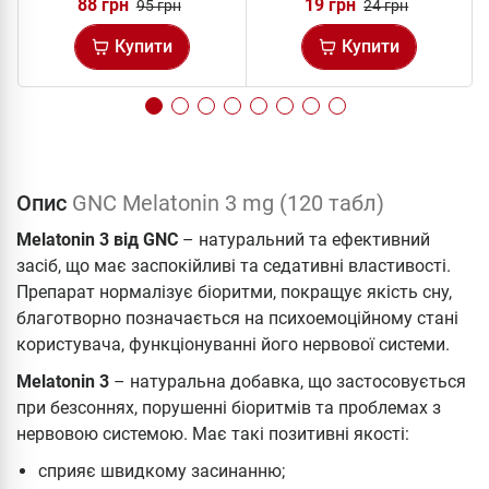
88 грн
19 грн
95 грн
24 грн
Купити
Купити
Опис
GNC Melatonin 3 mg (120 табл)
Melatonin 3 від GNC
– натуральний та ефективний
засіб, що має заспокійливі та седативні властивості.
Препарат нормалізує біоритми, покращує якість сну,
благотворно позначається на психоемоційному стані
користувача, функціонуванні його нервової системи.
Melatonin 3
– натуральна добавка, що застосовується
при безсоннях, порушенні біоритмів та проблемах з
нервовою системою. Має такі позитивні якості:
сприяє швидкому засинанню;