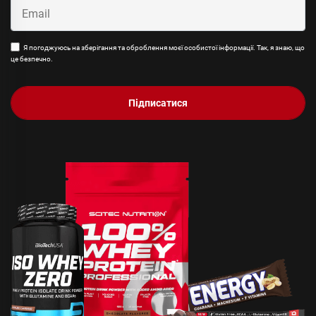
Я погоджуюсь на зберігання та оброблення моєї особистої інформації. Так, я знаю, що
це безпечно.
Підписатися