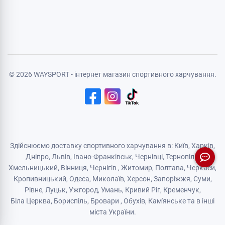
© 2026 WAYSPORT - інтернет магазин спортивного харчування.
Здійснюємо доставку спортивного харчування в: Київ, Харків,
Дніпро
, Львів, Івано-Франківськ,
Чернівці
,
Тернопіль
,
Хмельницький
, Вінниця,
Чернігів
,
Житомир
, Полтава, Черкаси,
Кропивницький,
Одеса
, Миколаїв, Херсон, Запоріжжя,
Суми
,
Рівне
,
Луцьк
,
Ужгород
,
Умань
,
Кривий Ріг
,
Кременчук
,
Біла Церква
,
Бориспіль
,
Бровари
,
Обухів
,
Кам'янськe
та в інші
міста України.