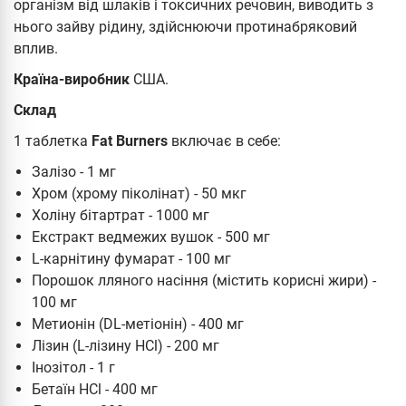
організм від шлаків і токсичних речовин, виводить з
нього зайву рідину, здійснюючи протинабряковий
вплив.
Країна-виробник
США.
Склад
1 таблетка
Fat Burners
включає в себе:
Залізо - 1 мг
Хром (хрому піколінат) - 50 мкг
Холіну бітартрат - 1000 мг
Екстракт ведмежих вушок - 500 мг
L-карнітину фумарат - 100 мг
Порошок лляного насіння (містить корисні жири) -
100 мг
Метионін (DL-метіонін) - 400 мг
Лізин (L-лізину HCl) - 200 мг
Інозітол - 1 г
Бетаїн HCl - 400 мг