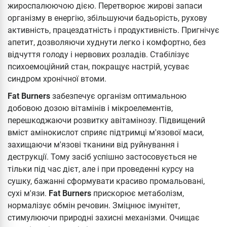
жироспалюючою дією. Перетворює жирові запаси
організму в енергію, збільшуючи бадьорість, рухову
активність, працездатність і продуктивність. Пригнічує
апетит, дозволяючи худнути легко і комфортно, без
відчуття голоду і нервових розладів. Стабілізує
психоемоційний стан, покращує настрій, усуває
синдром хронічної втоми.
Fat Burners
забезпечує організм оптимальною
добовою дозою вітамінів і мікроелементів,
перешкоджаючи розвитку авітамінозу. Підвищений
вміст амінокислот сприяє підтримці м'язової маси,
захищаючи м'язові тканини від руйнування і
деструкції. Тому засіб успішно застосовується не
тільки під час дієт, але і при проведенні курсу на
сушку, бажанні сформувати красиво промальовані,
сухі м'язи.
Fat Burners
прискорює метаболізм,
нормалізує обмін речовин. Зміцнює імунітет,
стимулюючи природні захисні механізми. Очищає