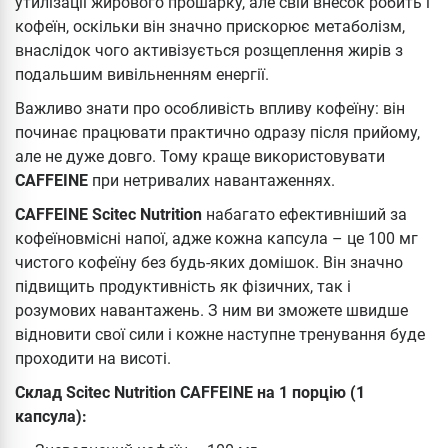
утилізації жирового прошарку, але свій внесок робить і
кофеїн, оскільки він значно прискорює метаболізм,
внаслідок чого активізується розщеплення жирів з
подальшим вивільненням енергії.
Важливо знати про особливість впливу кофеїну: він
починає працювати практично одразу після прийому,
але не дуже довго. Тому краще використовувати
CAFFEINE
при нетривалих навантаженнях.
CAFFEINE Scitec Nutrition
набагато ефективніший за
кофеїновмісні напої, адже кожна капсула – це 100 мг
чистого кофеїну без будь-яких домішок. Він значно
підвищить продуктивність як фізичних, так і
розумових навантажень. З ним ви зможете швидше
відновити свої сили і кожне наступне тренування буде
проходити на висоті.
Склад Scitec Nutrition CAFFEINE на 1 порцію (1
капсула):