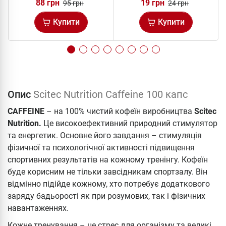
88 грн
19 грн
95 грн
24 грн
Купити
Купити
Опис
Scitec Nutrition Caffeine 100 капс
CAFFEINE
– на 100% чистий кофеїн виробництва
Scitec
Nutrition.
Це високоефективний природний стимулятор
та енергетик. Основне його завдання – стимуляція
фізичної та психологічної активності підвищення
спортивних результатів на кожному тренінгу. Кофеїн
буде корисним не тільки завсідникам спортзалу. Він
відмінно підійде кожному, хто потребує додаткового
заряду бадьорості як при розумових, так і фізичних
навантаженнях.
Кожне тренування – це стрес для організму та великі