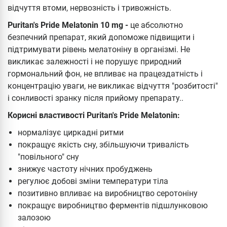
відчуття втоми, нервозність і тривожність.
Puritan's Pride Melatonin 10 mg -
це абсолютно
безпечний препарат, який допоможе підвищити і
підтримувати рівень мелатоніну в організмі. Не
викликає залежності і не порушує природний
гормональний фон, не впливає на працездатність і
концентрацію уваги, не викликає відчуття "розбитості"
і сонливості зранку після прийому препарату..
Корисні властивості Puritan's Pride Melatonin:
нормалізує циркадні ритми
покращує якість сну, збільшуючи тривалість
"повільного" сну
знижує частоту нічних пробуджень
регулює добові зміни температури тіла
позитивно впливає на виробництво серотоніну
покращує виробництво ферментів підшлунковою
залозою