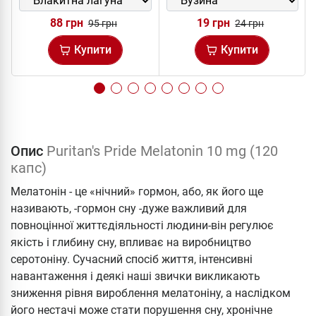
88 грн
19 грн
95 грн
24 грн
Купити
Купити
Опис
Puritan's Pride Melatonin 10 mg (120
капс)
Мелатонін - це «нічний» гормон, або, як його ще
називають, -гормон сну -дуже важливий для
повноцінної життєдіяльності людини-він регулює
якість і глибину сну, впливає на виробництво
серотоніну. Сучасний спосіб життя, інтенсивні
навантаження і деякі наші звички викликають
зниження рівня вироблення мелатоніну, а наслідком
його нестачі може стати порушення сну, хронічне