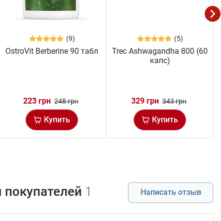
(9)
(5)
OstroVit Berberine 90 табл
Trec Ashwagandha 800 (60
капс)
223 грн
329 грн
248 грн
343 грн
Купить
Купить
 покупателей
1
Написать отзыв