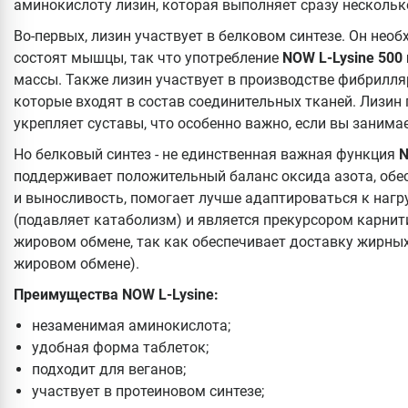
аминокислоту лизин, которая выполняет сразу нескольк
Во-первых, лизин участвует в белковом синтезе. Он нео
состоят мышцы, так что употребление
NOW L-Lysine 500
массы. Также лизин участвует в производстве фибрилля
которые входят в состав соединительных тканей. Лизин
укрепляет суставы, что особенно важно, если вы занима
Но белковый синтез - не единственная важная функция
N
поддерживает положительный баланс оксида азота, обе
и выносливость, помогает лучше адаптироваться к нагр
(подавляет катаболизм) и является прекурсором карнит
жировом обмене, так как обеспечивает доставку жирных
жировом обмене).
Преимущества NOW L-Lysine:
незаменимая аминокислота;
удобная форма таблеток;
подходит для веганов;
участвует в протеиновом синтезе;