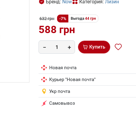
Бренд:
Now
Категория:
Лизин
632 грн
-7%
Выгода
44 грн
588 грн
Купить
Новая почта
Курьер "Новая почта"
Укр почта
Самовывоз