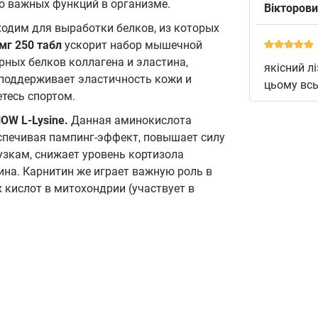
о важных функций в организме.
Вікторов
бходим для выработки белков, из которых
 мг 250 табл
ускорит набор мышечной
рных белков коллагена и эластина,
якісний л
 поддерживает эластичность кожи и
цьому всь
етесь спортом.
OW L-Lysine.
Данная аминокислота
спечивая пампинг-эффект, повышает силу
узкам, снижает уровень кортизола
ина. Карнитин же играет важную роль в
 кислот в митохондрии (участвует в