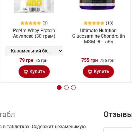
(3)
(13)
Per4m Whey Protein
Ultimate Nutrition
Advanced (30 грам)
Glucosamine Chondroitin
MSM 90 табл
79 грн
755 грн
85 грн
786 грн
Купить
Купить
табл
Отзывы
на в таблетках. Содержит незаменимую