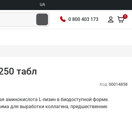
UA
0
0 800 403 173
250 табл
Код:
00014858
мая аминокислота L-лизин в биодоступной форме.
одима для выработки коллагена, предшественник