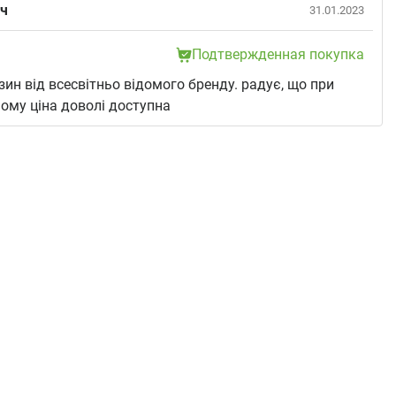
ич
31.01.2023
Подтвержденная покупка
ізин від всесвітньо відомого бренду. радує, що при
ому ціна доволі доступна