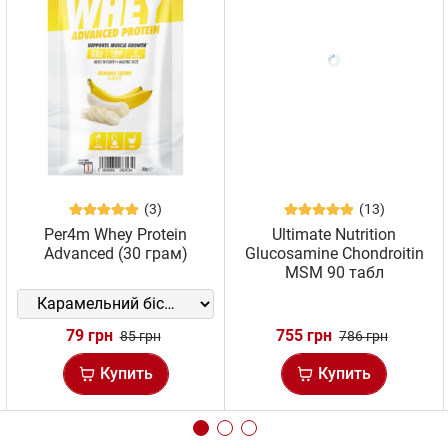
(3)
(13)
Per4m Whey Protein
Ultimate Nutrition
Advanced (30 грам)
Glucosamine Chondroitin
MSM 90 табл
79 грн
755 грн
85 грн
786 грн
Купить
Купить