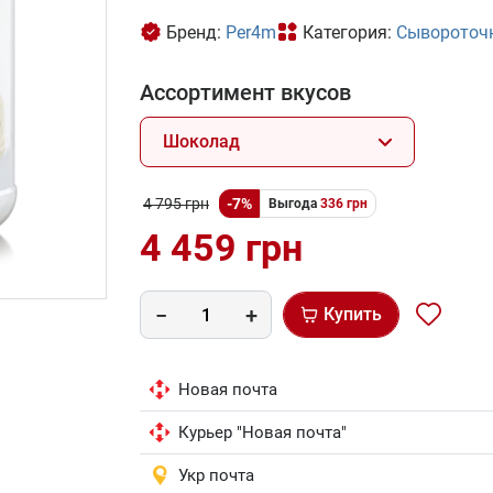
Бренд:
Per4m
Категория:
Сывороточ
Ассортимент вкусов
Шоколад
4 795 грн
-7%
Выгода
336 грн
4 459 грн
Купить
Новая почта
Курьер "Новая почта"
Укр почта