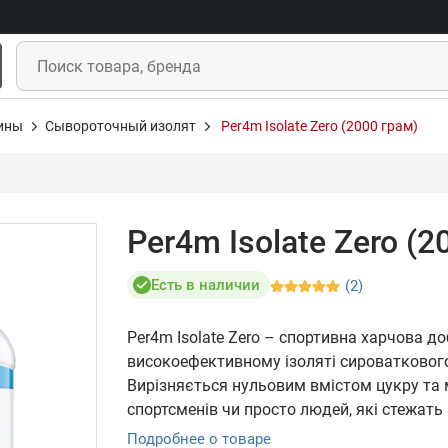
ины
Сывороточный изолят
Per4m Isolate Zero (2000 грам)
Per4m Isolate Zero (2
Есть в наличии
(2)
Per4m Isolate Zero – спортивна харчова д
високоефективному ізоляті сироваткового
Вирізняється нульовим вмістом цукру та 
спортсменів чи просто людей, які стежать
Подробнее о товаре