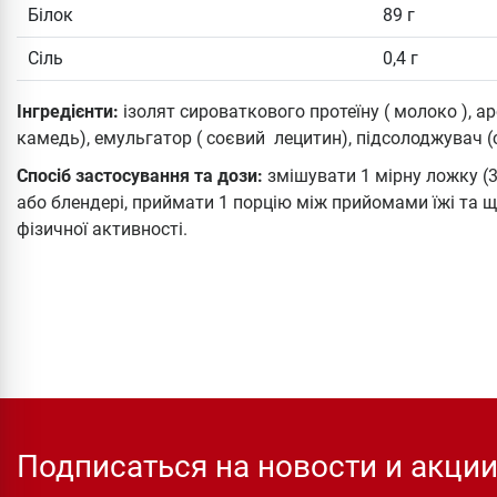
Білок
89 г
Сіль
0,4 г
Інгредієнти:
ізолят сироваткового протеїну ( молоко ), а
камедь), емульгатор ( соєвий лецитин), підсолоджувач (
Спосіб застосування та дози:
змішувати 1 мірну ложку (3
або блендері, приймати 1 порцію між прийомами їжі та щ
фізичної активності.
Подписаться на новости и акци