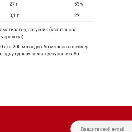
27 г
53%
0,1 г
2%
роматизатор, загусник (ксантанова
сукралоза).
0 г) з 200 мл води або молока в шейкері
е одну одразу після тренування або
и