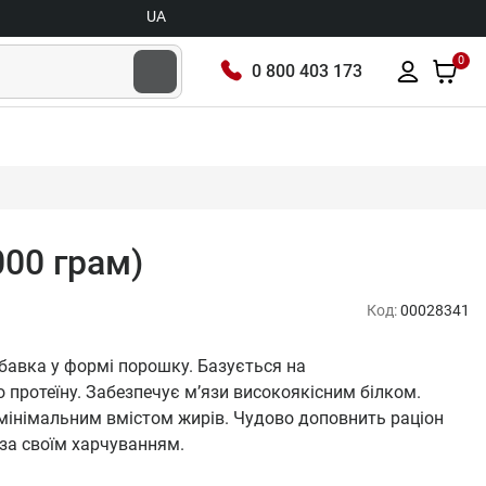
UA
0
0 800 403 173
000 грам)
Код:
00028341
обавка у формі порошку. Базується на
 протеїну. Забезпечує м’язи високоякісним білком.
мінімальним вмістом жирів. Чудово доповнить раціон
 за своїм харчуванням.