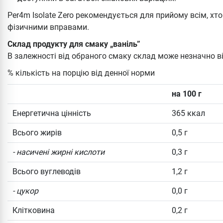
Per4m Isolate Zero рекомендується для прийому всім, хт
фізичними вправами.
Склад продукту для смаку „ваніль”
В залежності від обраного смаку склад може незначно в
% кількість на порцію від денної норми
на 100 г
Енергетична цінність
365 ккал
Всього жирів
0,5 г
- насичені жирні кислоти
0,3 г
Всього вуглеводів
1,2 г
- цукор
0,0 г
Клітковина
0,2 г