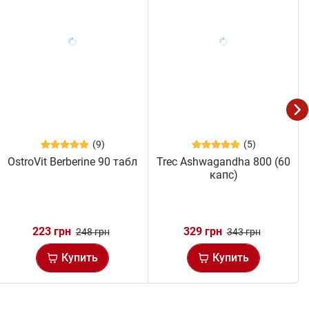
(9)
(5)
OstroVit Berberine 90 табл
Trec Ashwagandha 800 (60
капс)
223 грн
329 грн
248 грн
343 грн
Купить
Купить