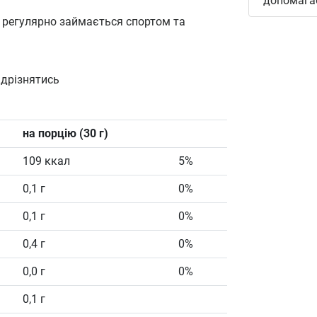
допомагає
о регулярно займається спортом та
ідрізнятись
на порцію (30 г)
109 ккал
5%
0,1 г
0%
0,1 г
0%
0,4 г
0%
0,0 г
0%
0,1 г