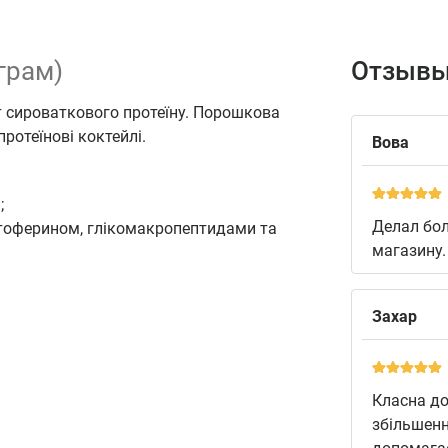
 грам)
Отзывы
т сироваткового протеїну. Порошкова
ротеїнові коктейлі.
Вова
;
Делал бол
ктоферином, глікомакропептидами та
магазину.
Захар
Класна до
збільшенн