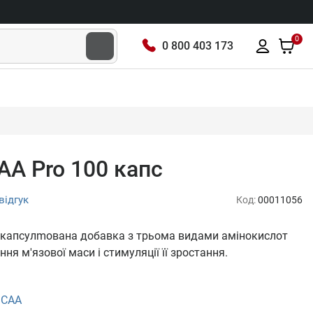
0
0 800 403 173
CAA Pro 100 капс
відгук
Код:
00011056
юча капсулmована добавка з трьома видами амінокислот
я м'язової маси і стимуляції її зростання.
BCAA