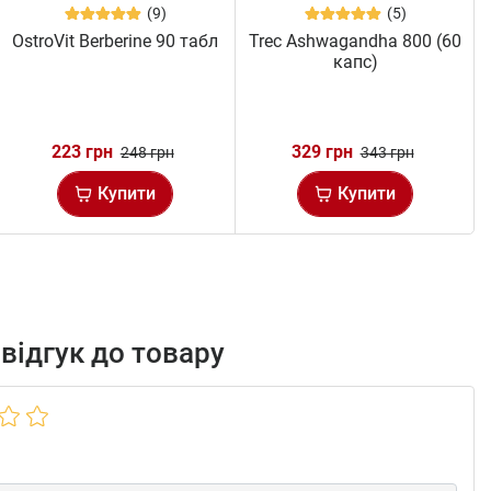
(9)
(5)
OstroVit Berberine 90 табл
Trec Ashwagandha 800 (60
капс)
223 грн
329 грн
248 грн
343 грн
Купити
Купити
відгук до товару