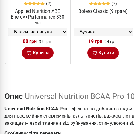
(2)
(7)
Applied Nutrition ABE
Bolero Classic (9 грам)
Energy+Performance 330
мл
88 грн
19 грн
95 грн
24 грн
Купити
Купити
Опис
Universal Nutrition BCAA Pro 1
Universal Nutrition BCAA Pro
- ефективна добавка з підви
для професійних спортсменів, культуристів, важкоатлетів
захищає м'язові тканини від руйнування, стимулюючи в
Особливості та переваги