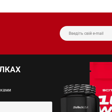
ИЛКАХ
рками