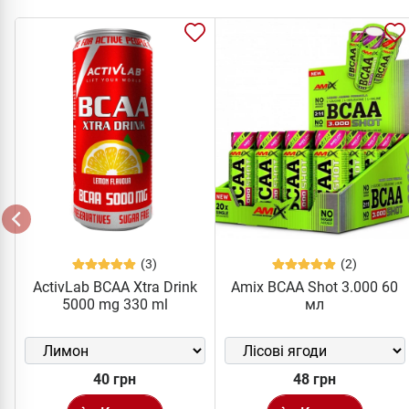
(3)
(2)
ActivLab BCAA Xtra Drink
Amix BCAA Shot 3.000 60
5000 mg 330 ml
мл
40 грн
48 грн