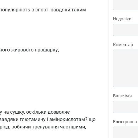
опулярність в спорті завдяки таким
Недоліки
Коментар
рного жирового прошарку;
Ваше ім'я
у на сушку, оскільки дозволяє
, завдяки глютамину і амінокислотам? що
Електронна
ріод, роблячи тренування частішими,