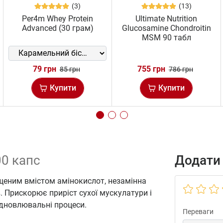
(3)
(13)
Per4m Whey Protein
Ultimate Nutrition
Advanced (30 грам)
Glucosamine Chondroitin
MSM 90 табл
79 грн
755 грн
85 грн
786 грн
Купити
Купити
00 капс
Додати 
щеним вмістом амінокислот, незамінна
. Прискорює приріст сухої мускулатури і
ідновлювальні процеси.
Переваги