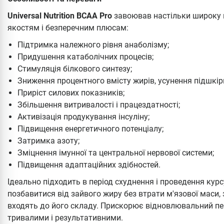
Universal Nutrition BCAA Pro
завоював настільки широку п
якостям і безперечним плюсам:
Підтримка належного рівня анаболізму;
Придушення катаболічних процесів;
Стимуляція білкового синтезу;
Зниження процентного вмісту жирів, усунення підшкі
Приріст силових показників;
Збільшення витривалості і працездатності;
Активізація продукування інсуліну;
Підвищення енергетичного потенціалу;
Затримка азоту;
Зміцнення імунної та центральної нервової системи;
Підвищення адаптаційних здібностей.
Ідеально підходить в період схуднення і проведення курс
позбавитися від зайвого жиру без втрати м'язової маси
входять до його складу. Прискорює відновлювальний пе
тривалими і результативними.