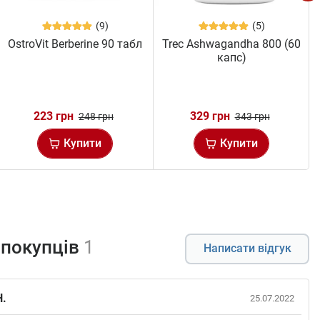
(9)
(5)
OstroVit Berberine 90 табл
Trec Ashwagandha 800 (60
капс)
223 грн
329 грн
248 грн
343 грн
Купити
Купити
 покупців
1
Написати відгук
Н.
25.07.2022