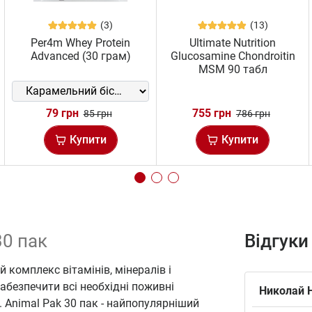
(3)
(13)
Per4m Whey Protein
Ultimate Nutrition
Advanced (30 грам)
Glucosamine Chondroitin
MSM 90 табл
79 грн
755 грн
85 грн
786 грн
Купити
Купити
30 пак
Відгуки
 комплекс вітамінів, мінералів і
абезпечити всі необхідні поживні
Николай 
 Animal Pak 30 пак - найпопулярніший