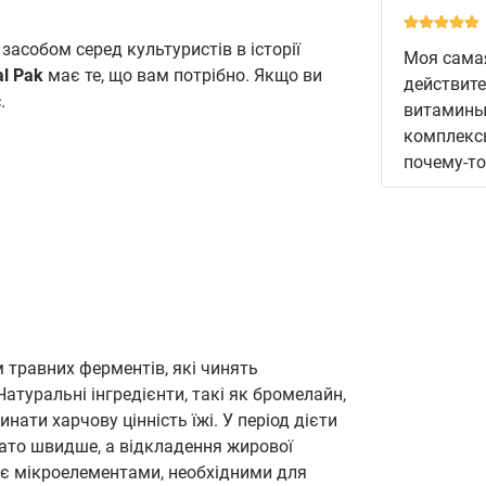
асобом серед культуристів в історії
Моя самая
al Pak
має те, що вам потрібно. Якщо ви
действите
с.
витамины,
комплексы
почему-то
травних ферментів, які чинять
атуральні інгредієнти, такі як бромелайн,
нати харчову цінність їжі. У період дієти
гато швидше, а відкладення жирової
 є мікроелементами, необхідними для