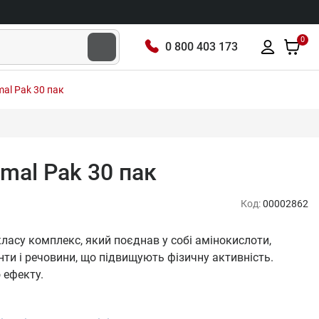
0
0 800 403 173
imal Pak 30 пак
nimal Pak 30 пак
Код:
00002862
 класу комплекс, який поєднав у собі амінокислоти,
нти і речовини, що підвищують фізичну активність.
 ефекту.