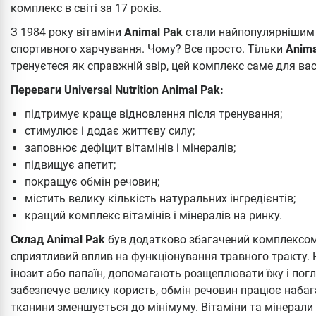
комплекс в світі за 17 років.
З 1984 року вітаміни
Animal Pak
стали найпопулярнішим з
спортивного харчування. Чому? Все просто. Тільки
Anim
тренуєтеся як справжній звір, цей комплекс саме для ва
Переваги Universal Nutrition Animal Pak:
підтримує краще відновлення після тренування;
стимулює і додає життєву силу;
заповнює дефіцит вітамінів і мінералів;
підвищує апетит;
покращує обмін речовин;
містить велику кількість натуральних інгредієнтів;
кращий комплекс вітамінів і мінералів на ринку.
Склад Animal Pak
був додатково збагачений комплексом 
сприятливий вплив на функціонування травного тракту. Н
інозит або папаїн, допомагають розщеплювати їжу і погли
забезпечує велику користь, обмін речовин працює наба
тканини зменшується до мінімуму. Вітаміни та мінерали