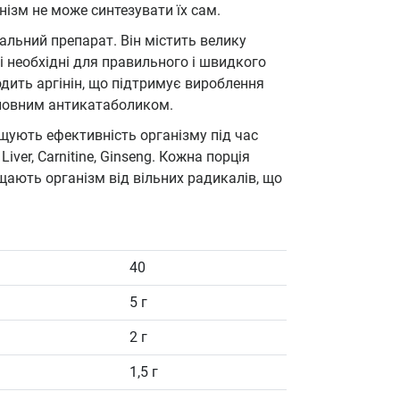
ізм не може синтезувати їх сам.
альний препарат. Він містить велику
і необхідні для правильного і швидкого
одить аргінін, що підтримує вироблення
основним антикатаболиком.
ищують ефективність організму під час
ver, Carnitine, Ginseng. Кожна порція
щають організм від вільних радикалів, що
40
5 г
2 г
1,5 г