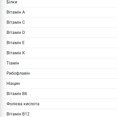
Білки
Вітамін А
Вітамін С
Вітамін D
Вітамін Е
Вітамін К
Тіамін
Рибофлавін
Ніацин
Вітамін В6
Фолієва кислота
Вітамін В12