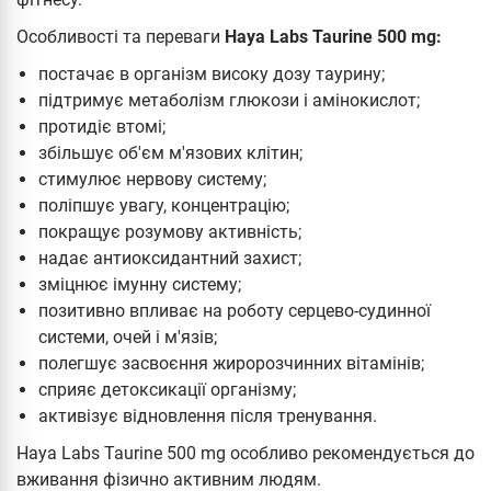
Особливості та переваги
Haya Labs Taurine 500 mg:
постачає в організм високу дозу таурину;
підтримує метаболізм глюкози і амінокислот;
протидіє втомі;
збільшує об'єм м'язових клітин;
стимулює нервову систему;
поліпшує увагу, концентрацію;
покращує розумову активність;
надає антиоксидантний захист;
зміцнює імунну систему;
позитивно впливає на роботу серцево-судинної
системи, очей і м'язів;
полегшує засвоєння жиророзчинних вітамінів;
сприяє детоксикації організму;
активізує відновлення після тренування.
Haya Labs Taurine 500 mg особливо рекомендується до
вживання фізично активним людям.