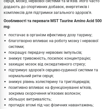
серця, мозку, нервової системи та м’язів. Його часто
додають до спортивних добавок, енергетиків і
комплексів для підтримки загального здоров’я.
Особливості та переваги MST Taurine Amino Acid 500
mg:
постачає в організм ефективну дозу таурину;
благотворно впливає на роботу мозку і нервової
системи;
покращує передачу нервових імпульсів;
знижує тривожність, посилює концентрацію;
захищає мозок від оксидативного стресу;
підтримує здоров’я серцево-судинної системи та
нормальний ритм серця;
знижує рівень холестерину та тригліцеридів;
позитивно впливає на функціонуванні м’язів,
зокрема скорочення м’язових волокон;
збільшує витривалість;
протидіє втомі під час фізичних навантажень;