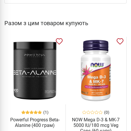
Разом з цим товаром купують
(1)
(0)
Powerful Progress Beta-
NOW Mega D-3 & MK-7
Alanine (400 грам)
5000 IU/180 mcg Veg
Caps (60 капс)