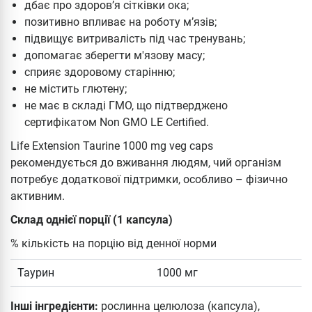
дбає про здоров’я сітківки ока;
позитивно впливає на роботу м’язів;
підвищує витривалість під час тренувань;
допомагає зберегти м'язову масу;
сприяє здоровому старінню;
не містить глютену;
не має в складі ГМО, що підтверджено
сертифікатом Non GMO LE Certified.
Life Extension Taurine 1000 mg veg caps
рекомендується до вживання людям, чий організм
потребує додаткової підтримки, особливо – фізично
активним.
Склад однієї порції (1 капсула)
% кількість на порцію від денної норми
Таурин
1000 мг
Інші інгредієнти:
рослинна целюлоза (капсула),