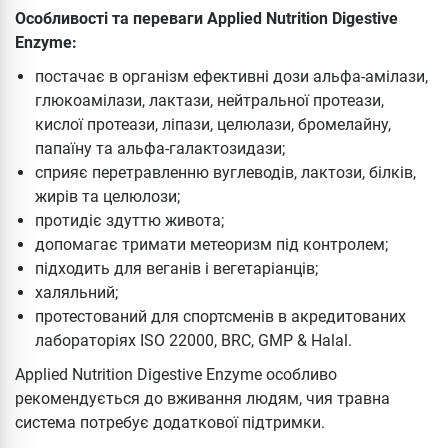
Особливості та переваги Applied Nutrition Digestive
Enzyme:
постачає в організм ефективні дози альфа-амілази,
глюкоамілази, лактази, нейтральної протеази,
кислої протеази, ліпази, целюлази, бромелайну,
папаїну та альфа-галактозидази;
сприяє перетравленню вуглеводів, лактози, білків,
жирів та целюлози;
протидіє здуттю живота;
допомагає тримати метеоризм під контролем;
підходить для веганів і вегетаріанців;
халяльний;
протестований для спортсменів в акредитованих
лабораторіях ISO 22000, BRC, GMP & Halal.
Applied Nutrition Digestive Enzyme особливо
рекомендується до вживання людям, чия травна
система потребує додаткової підтримки.