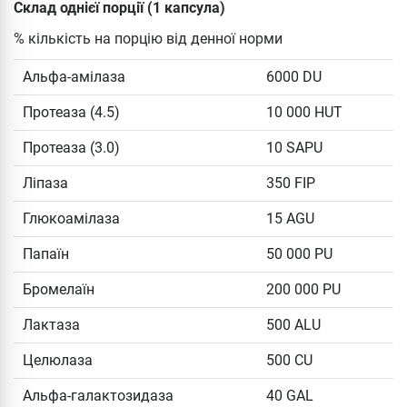
Склад однієї порції (1 капсула)
% кількість на порцію від денної норми
Альфа-амілаза
6000 DU
Протеаза (4.5)
10 000 HUT
Протеаза (3.0)
10 SAPU
Ліпаза
350 FIP
Глюкоамілаза
15 AGU
Папаїн
50 000 PU
Бромелаїн
200 000 PU
Лактаза
500 ALU
Целюлаза
500 CU
Альфа-галактозидаза
40 GAL