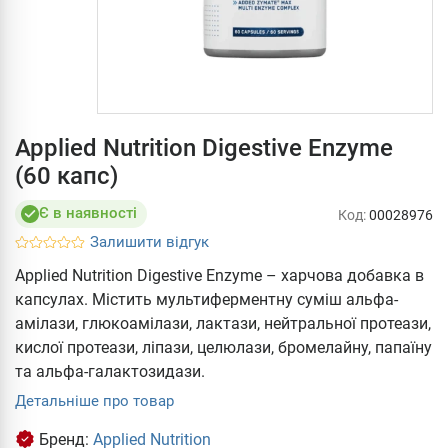
Applied Nutrition Digestive Enzyme
(60 капс)
Є в наявності
Код:
00028976
Залишити відгук
Applied Nutrition Digestive Enzyme – харчова добавка в
капсулах. Містить мультиферментну суміш альфа-
амілази, глюкоамілази, лактази, нейтральної протеази,
кислої протеази, ліпази, целюлази, бромелайну, папаїну
та альфа-галактозидази.
Детальніше про товар
Бренд:
Applied Nutrition