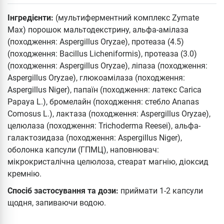
Інгредієнти:
(мультиферментний комплекс Zymate
Max) порошок мальтодекстрину, альфа-амілаза
(походження: Aspergillus Oryzae), протеаза (4.5)
(походження: Bacillus Licheniformis), протеаза (3.0)
(походження: Aspergillus Oryzae), ліпаза (походження:
Aspergillus Oryzae), глюкоамілаза (походження:
Aspergillus Niger), папаїн (походження: латекс Carica
Papaya L.), бромелайн (походження: стебло Ananas
Comosus L.), лактаза (походження: Aspergillus Oryzae),
целюлаза (походження: Trichoderma Reesei), альфа-
галактозидаза (походження: Aspergillus Niger),
оболонка капсули (ГПМЦ), наповнювач:
мікрокристалічна целюлоза, стеарат магнію, діоксид
кремнію.
Спосіб застосування та дози:
приймати 1-2 капсули
щодня, запиваючи водою.