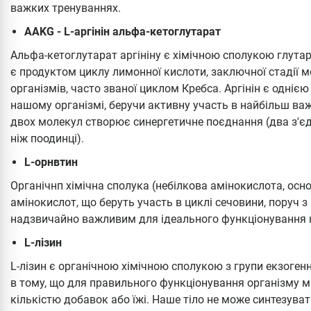
важких тренуваннях.
AAKG - L-аргінін альфа-кетоглутарат
Альфа-кетоглутарат аргініну є хімічною сполукою глутаро
є продуктом циклу лимонної кислоти, заключної стадії 
організмів, часто званої циклом Кребса. Аргінін є однією
нашому організмі, беручи активну участь в найбільш ва
двох молекул створює синергетичне поєднання (два з'
ніж поодинці).
L-орнвтин
Органічнп хімічна сполука (небілкова амінокислота, основ
амінокислот, що беруть участь в циклі сечовини, поруч з 
надзвичайно важливим для ідеального функціонування н
L-лізин
L-лізин є органічною хімічною сполукою з групи екзогенн
в тому, що для правильного функціонування організму м
кількістю добавок або їжі. Наше тіло не може синтезувати