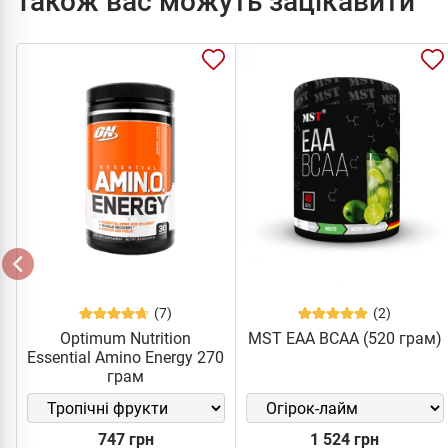
Також вас можуть зацікавити
(7)
(2)
Optimum Nutrition
MST EAA BCAA (520 грам)
Essential Amino Energy 270
грам
747 грн
1 524 грн