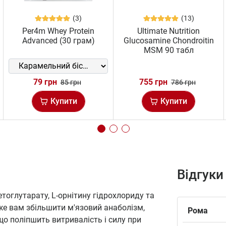
(3)
(13)
Per4m Whey Protein
Ultimate Nutrition
Advanced (30 грам)
Glucosamine Chondroitin
MSM 90 табл
79 грн
755 грн
85 грн
786 грн
Купити
Купити
Відгуки
етоглутарату, L-орнітину гідрохлориду та
же вам збільшити м'язовий анаболізм,
Рома
о поліпшить витривалість і силу при