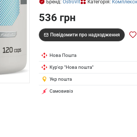
Бренд:
OstroVit
Категорія:
Комплексн
536 грн
Повідомити про надходження
Нова Пошта
Кур'єр "Нова пошта"
Укр пошта
Самовивіз