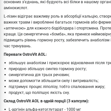
основних з'єднань, які будують всі білки в нашому органі
амінокислот.
L-лізин відіграє важливу роль в абсорбції кальцію, створ
важких травм і виробленні багатьох гормонів або ферме
«аптечкою» для кожного бодібілдера і спортсмена. Прот
краще. Це синергетична «бомба», яка принесе неймовірну
підвищить рівень гормону росту, забезпечить анаболізм 
час тренувань.
Переваги OstroVit AOL:
збільшує анаболізм і прискорює відновлення після тр
природно збільшує синтез гормону росту;
синергетична дія трьох речовин;
може допомогти збільшити силу і витривалість;
підтримує процес ліполізу, тобто спалювання жиру;
продукт, що поліпшує якість сну.
Склад OstroVit AOL в одній порції (3 капсули):
L-аргінін альфа-кетоглутарат - 1000 мг