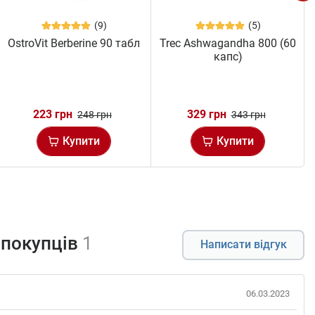
(9)
(5)
OstroVit Berberine 90 табл
Trec Ashwagandha 800 (60
капс)
223 грн
329 грн
248 грн
343 грн
Купити
Купити
 покупців
1
Написати відгук
06.03.2023