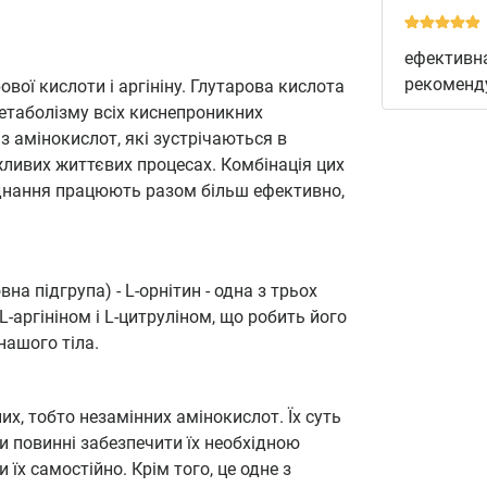
ефективна
рекоменд
вої кислоти і аргініну. Глутарова кислота
метаболізму всіх киснепроникних
 з амінокислот, які зустрічаються в
жливих життєвих процесах. Комбінація цих
єднання працюють разом більш ефективно,
на підгрупа) - L-орнітин - одна з трьох
L-аргініном і L-цитруліном, що робить його
ашого тіла.
их, тобто незамінних амінокислот. Їх суть
и повинні забезпечити їх необхідною
 їх самостійно. Крім того, це одне з