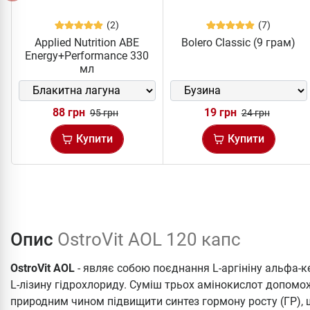
(2)
(7)
Applied Nutrition ABE
Bolero Classic (9 грам)
Energy+Performance 330
мл
88 грн
19 грн
95 грн
24 грн
Купити
Купити
Опис
OstroVit AOL 120 капс
OstroVit AOL
- являє собою поєднання L-аргініну альфа-к
L-лізину гідрохлориду. Суміш трьох амінокислот допомо
природним чином підвищити синтез гормону росту (ГР), щ