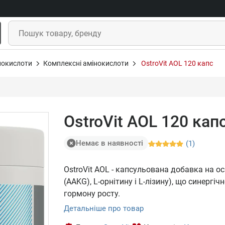
нокислоти
Комплексні амінокислоти
OstroVit AOL 120 капс
OstroVit AOL 120 кап
Немає в наявності
(1)
OstroVit AOL - капсульована добавка на ос
(AAKG), L-орнітину і L-лізину), що синергіч
гормону росту.
Детальніше про товар