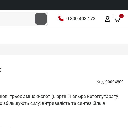
0
0 800 403 173
с
Код:
00004809
нові трьох амінокислот (L-аргінін-альфа-кетоглутарату
но збільшують силу, витривалість та синтез білків і