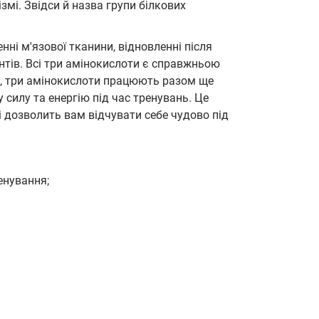
змі. Звідси й назва групи білкових
енні м'язової тканини, відновленні після
нтів. Всі три амінокислоти є справжньою
е, три амінокислоти працюють разом ще
 силу та енергію під час тренувань. Це
і дозволить вам відчувати себе чудово під
енування;