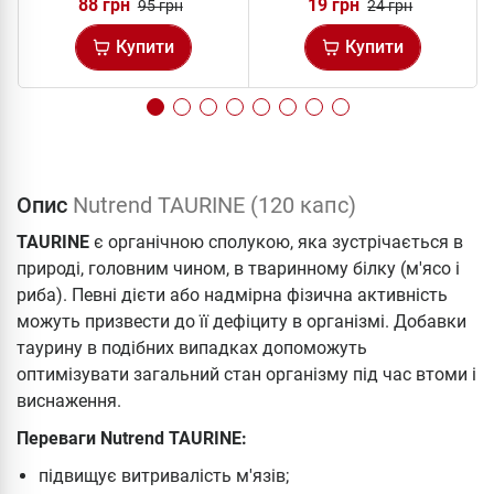
88 грн
19 грн
95 грн
24 грн
Купити
Купити
Опис
Nutrend TAURINE (120 капс)
TAURINE
є органічною сполукою, яка зустрічається в
природі, головним чином, в тваринному білку (м'ясо і
риба). Певні дієти або надмірна фізична активність
можуть призвести до її дефіциту в організмі. Добавки
таурину в подібних випадках допоможуть
оптимізувати загальний стан організму під час втоми і
виснаження.
Переваги Nutrend TAURINE:
підвищує витривалість м'язів;