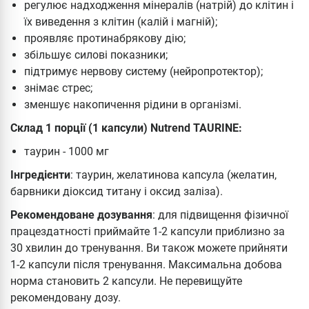
регулює надходження мінералів (натрій) до клітин і
їх виведення з клітин (калій і магній);
проявляє протинабрякову дію;
збільшує силові показники;
підтримує нервову систему (нейропротектор);
знімає стрес;
зменшує накопичення рідини в організмі.
Склад 1 порції (1 капсули) Nutrend TAURINE:
таурин - 1000 мг
Інгредієнти
: таурин, желатинова капсула (желатин,
барвники діоксид титану і оксид заліза).
Рекомендоване дозування
: для підвищення фізичної
працездатності приймайте 1-2 капсули приблизно за
30 хвилин до тренування. Ви також можете прийняти
1-2 капсули після тренування. Максимальна добова
норма становить 2 капсули. Не перевищуйте
рекомендовану дозу.