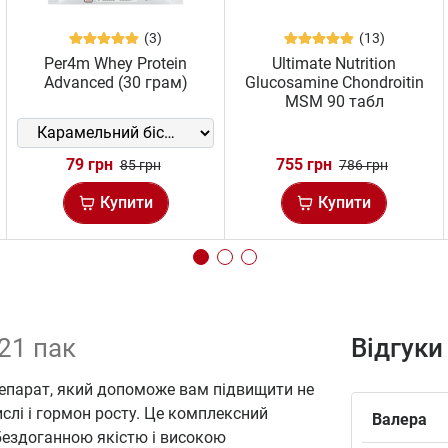
(3)
(13)
Per4m Whey Protein
Ultimate Nutrition
Advanced (30 грам)
Glucosamine Chondroitin
MSM 90 табл
79 грн
755 грн
85 грн
786 грн
Купити
Купити
 21 пак
Відгуки
репарат, який допоможе вам підвищити не
числі і гормон росту. Це комплексний
Валера
 бездоганною якістю і високою