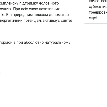
качествен
комплексну підтримку чоловічого
субъекти
еннях. При всіх своїх позитивних
тренировк
в'я. Він природним шляхом допомагає
еще!
нергетичний потенціал, активізує синтез
 гормонів при абсолютно натуральному
n: