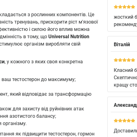
складається з рослинних компонентів. Це
жосткий б
ість тренувань, прискорити ріст м'язової
рекоменд
ефективністю і силою його вплив можна
дмінність в тому, що
Universal Nutrition
а стимулює організм виробляти свій
Віталій
си
, у кожного з яких своя конкретна
Класний б
Скептично
и ваш тестостерон до максимуму;
кращу сто
ент, який відповідає за трансформацію
Александ
акож для захисту від руйнівних атак
ення азотистого балансу;
 організму.
Доставили
итання як підвищити тестостерон, гормон