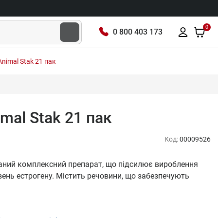
0
0 800 403 173
 Animal Stak 21 пак
imal Stak 21 пак
Код:
00009526
ізований комплексний препарат, що підсилює вироблення
івень естрогену. Містить речовини, що забезпечують