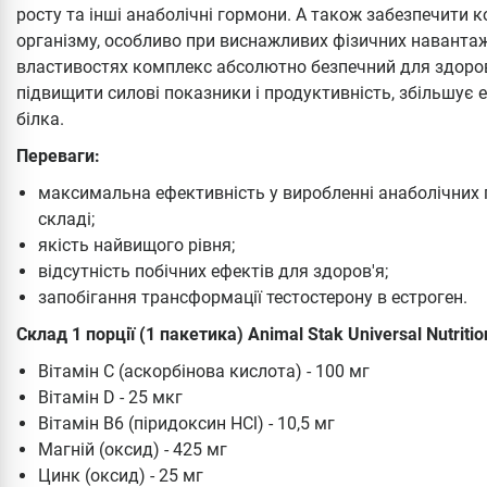
росту та інші анаболічні гормони. А також забезпечити 
організму, особливо при виснажливих фізичних навантаж
властивостях комплекс абсолютно безпечний для здоро
підвищити силові показники і продуктивність, збільшує е
білка.
Переваги:
максимальна ефективність у виробленні анаболічних
складі;
якість найвищого рівня;
відсутність побічних ефектів для здоров'я;
запобігання трансформації тестостерону в естроген.
Склад 1 порції (1 пакетика) Animal Stak Universal Nutritio
Вітамін С (аскорбінова кислота) - 100 мг
Вітамін D - 25 мкг
Вітамін В6 (піридоксин HCl) - 10,5 мг
Магній (оксид) - 425 мг
Цинк (оксид) - 25 мг