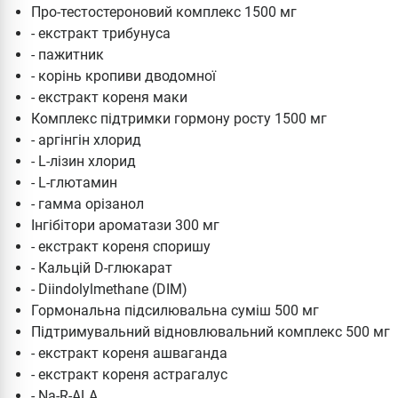
Про-тестостероновий комплекс 1500 мг
- екстракт трибунуса
- пажитник
- корінь кропиви дводомної
- екстракт кореня маки
Комплекс підтримки гормону росту 1500 мг
- аргінгін хлорид
- L-лізин хлорид
- L-глютамин
- гамма орізанол
Інгібітори ароматази 300 мг
- екстракт кореня споришу
- Кальцій D-глюкарат
- Diindolylmethane (DIM)
Гормональна підсилювальна суміш 500 мг
Підтримувальний відновлювальний комплекс 500 мг
- екстракт кореня ашваганда
- екстракт кореня астрагалус
- Na-R-ALA