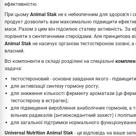
ефективністю.
При цьому
Animal Stak
не є небезпечним для здоров'я і 
продукт дозволить вам максимально підвищити ефективн
маси. Разом з цим він підсилює статеву активність. За 
порівняти з синтетичними стероїдами. Але принципова ві
Animal Stak
не насичує організм тестостероном ззовні, 
власний.
Всі компоненти в складі розділені на спеціальні
комплек
задача:
тестостероновий - основне завдання якого - підвищит
для активізації синтезу гормону росту;
для зниження кількості ферменту ароматази (це ферм
тестостерону в естраген);
для підвищення вироблення анаболічних гормонів, а т
вільних радикалів (антиоксидантний захист) і поліпш
для загальної підтримки нормального функціонування
Universal Nutrition Animal Stak
- це відповідь на ваше зап