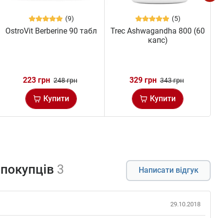
(9)
(5)
OstroVit Berberine 90 табл
Trec Ashwagandha 800 (60
капс)
223 грн
329 грн
248 грн
343 грн
Купити
Купити
 покупців
3
Написати відгук
29.10.2018