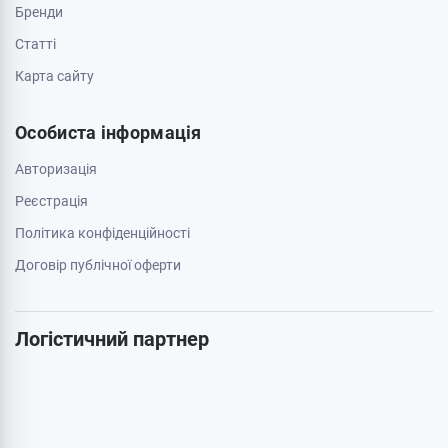
Зв'яжіться з нами
0 800 403 173
044 334 54 27
050 659 01 12
063 789 66 52
Додатково
Акції
Бренди
Cтатті
Карта сайту
Особиста інформація
Авторизація