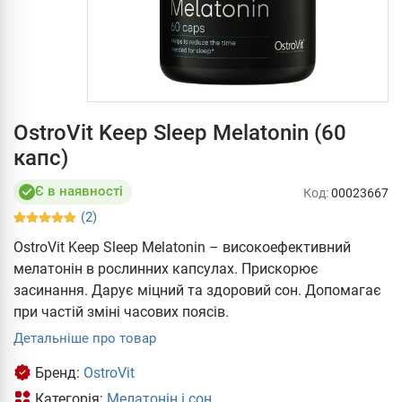
OstroVit Keep Sleep Melatonin (60
капс)
Є в наявності
Код:
00023667
(2)
OstroVit Keep Sleep Melatonin – високоефективний
мелатонін в рослинних капсулах. Прискорює
засинання. Дарує міцний та здоровий сон. Допомагає
при частій зміні часових поясів.
Детальніше про товар
Бренд:
OstroVit
Категорія:
Мелатонін і сон