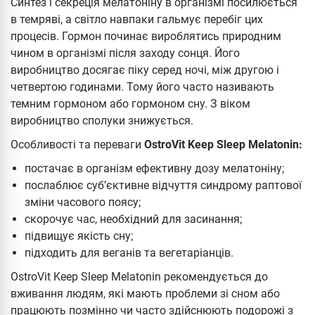
Синтез і секреція мелатоніну в організмі посилюється
в темряві, а світло навпаки гальмує перебіг цих
процесів. Гормон починає вироблятись природним
чином в організмі після заходу сонця. Його
виробництво досягає піку серед ночі, між другою і
четвертою годинами. Тому його часто називають
темним гормоном або гормоном сну. З віком
виробництво сполуки знижується.
Особливості та переваги
OstroVit Keep Sleep Melatonin:
постачає в організм ефективну дозу мелатоніну;
послаблює суб’єктивне відчуття синдрому раптової
зміни часового поясу;
скорочує час, необхідний для засинання;
підвищує якість сну;
підходить для веганів та вегетаріанців.
OstroVit Keep Sleep Melatonin рекомендується до
вживання людям, які мають проблеми зі сном або
працюють позмінно чи часто здійснюють подорожі з