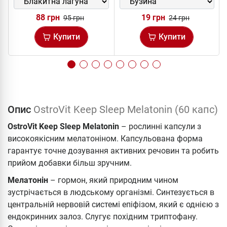
88 грн
19 грн
95 грн
24 грн
Купити
Купити
Опис
OstroVit Keep Sleep Melatonin (60 капс)
OstroVit Keep Sleep Melatonin
– рослинні капсули з
високоякісним мелатоніном. Капсульована форма
гарантує точне дозування активних речовин та робить
прийом добавки більш зручним.
Мелатонін
– гормон, який природним чином
зустрічається в людському організмі. Синтезується в
центральній нервовій системі епіфізом, який є однією з
ендокринних залоз. Слугує похідним триптофану.