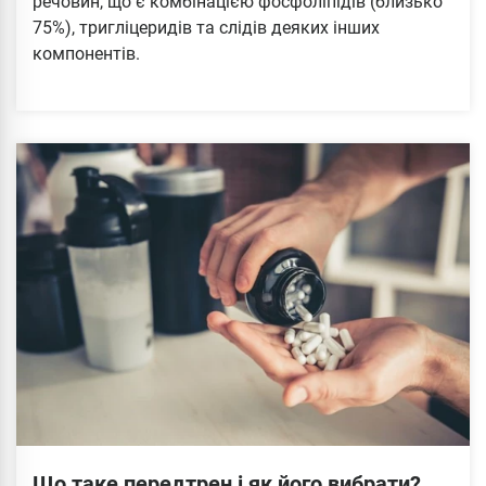
речовин, що є комбінацією фосфоліпідів (близько
75%), тригліцеридів та слідів деяких інших
компонентів.
Що таке передтрен і як його вибрати?