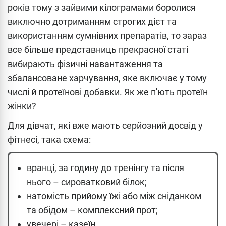
років тому з зайвими кілограмами боролися
виключно дотриманням строгих дієт та
використанням сумнівних препаратів, то зараз
все більше представниць прекрасної статі
вибирають фізичні навантаження та
збалансоване харчування, яке включає у тому
числі й протеїнові добавки. Як же п'ють протеїн
жінки?
Для дівчат, які вже мають серйозний досвід у
фітнесі, така схема:
вранці, за годину до тренінгу та після
нього – сироватковий білок;
натомість прийому їжі або між сніданком
та обідом – комплексний прот;
увечері – казеїн.