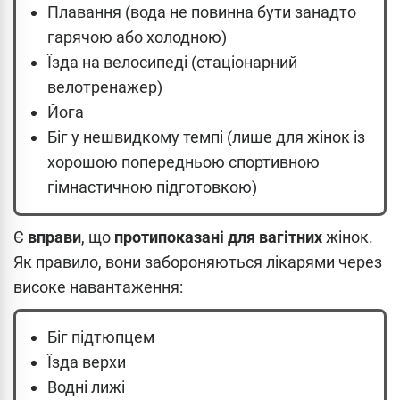
Плавання (вода не повинна бути занадто
гарячою або холодною)
Їзда на велосипеді (стаціонарний
велотренажер)
Йога
Біг у нешвидкому темпі (лише для жінок із
хорошою попередньою спортивною
гімнастичною підготовкою)
Є
вправи
, що
протипоказані для вагітних
жінок.
Як правило, вони забороняються лікарями через
високе навантаження:
Біг підтюпцем
Їзда верхи
Водні лижі